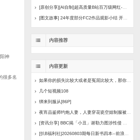
[原创分享][AI自制]超高质量B站百万级网红-河野华粉丝
[图文故事] 24年度部分FC2作品观影小结 开年王炸后续
内容推荐
阳神
内容更新
的很多名
如果你的损失比较大或者是冤屈比较大，那你想挽回损失或
几个短视频108
绑来到服从[86P]
夜宵品鉴师约炮人妻，人妻穿花瓷空姐制服被操[14P+1V]
[资讯分享] BBC揭「小丑」谢勒力图涉性侵 疑化名诱骗
[扒B福利社]20260803期每日新书四本--前浪后浪、实锤：