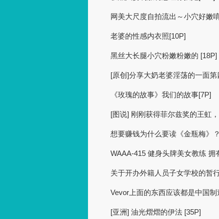
网美大尺度自拍流出～小穴好嫩唷[1
老婆的性感内衣照[10P]
黑丝大长腿小穴粉嫩粉嫩的 [18P]
[原创]分享大奶老婆淫荡的一面
《玫瑰的故事》我们的故事[7P]
[图说] 刚刚获得菲尔兹奖的王虹
想要赚钱为什么要读《金瓶梅》
WAAA-415 健身头牌美女教练 拥
关于开办外籍人员子女学校的暂
Vevor上面的东西应该都是中国
[亚洲] 油光熠熠的伊法 [35P]