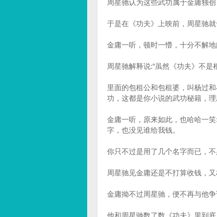
周星驰认为这些武功属于金庸独创
于是在《功夫》上映前，周星驰就
金庸一听，顿时一懵，十分不解地
周星驰解释说:“虽然《功夫》不
里面的包租公和包租婆，叫杨过和
功，这都是你小说的武功秘籍，理
金庸一听，原来如此，也哈哈一笑
字，也没见谁给我钱。
你只不过是用了几个名字而已，不
周星驰见金庸还是不打算收钱，又
金庸拗不过周星驰，便不再与他争
他和周星驰数了数《功夫》里到底