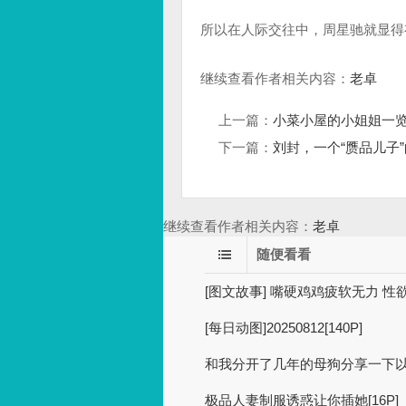
所以在人际交往中，周星驰就显得
继续查看作者相关内容：
老卓
上一篇：
小菜小屋的小姐姐一览（202
下一篇：
刘封，一个“赝品儿子”
继续查看作者相关内容：
老卓
随便看看
[图文故事] 嘴硬鸡鸡疲软无力 性欲
[每日动图]20250812[140P]
和我分开了几年的母狗分享一下
极品人妻制服诱惑让你插她[16P]