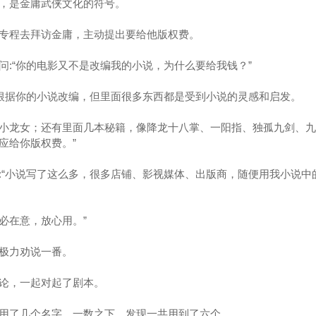
，是金庸武侠文化的符号。
专程去拜访金庸，主动提出要给他版权费。
问:“你的电影又不是改编我的小说，为什么要给我钱？”
是根据你的小说改编，但里面很多东西都是受到小说的灵感和启发。
小龙女；还有里面几本秘籍，像降龙十八掌、一阳指、独孤九剑、九
应给你版权费。”
:“小说写了这么多，很多店铺、影视媒体、出版商，随便用我小说中
必在意，放心用。”
极力劝说一番。
论，一起对起了剧本。
用了几个名字，一数之下，发现一共用到了六个。