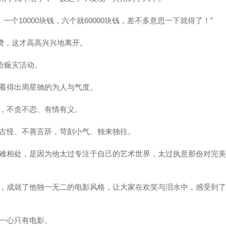
一个10000块钱，六个就60000块钱，差不多意思一下就得了！”
权费，这才高高兴兴地离开。
捐给赈灾活动。
看得出周星驰的为人与气度。
，不贪不恋、有情有义。
古怪、不善言辞，苛刻小气、独来独往。
难相处，是因为他太过专注于自己的艺术世界，太过执意那份对完美
，成就了他独一无二的电影风格，让大家在欢笑与泪水中，感受到了
一心只有电影。