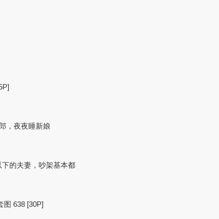
P]
新郎，夜夜睡新娘
万以下的夫妻，吵架基本都
638 [30P]