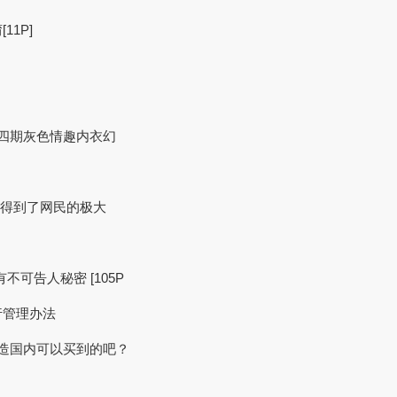
1P]
第四期灰色情趣内衣幻
，得到了网民的极大
？
有不可告人秘密 [105P
行管理办法
制造国内可以买到的吧？