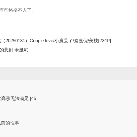
有些格格不入了。
50131）Couple love/小鹿丢了/秦嘉倪/美枝[224P]
的悲剧 余显斌
高涨无法满足 [45
以前的性事