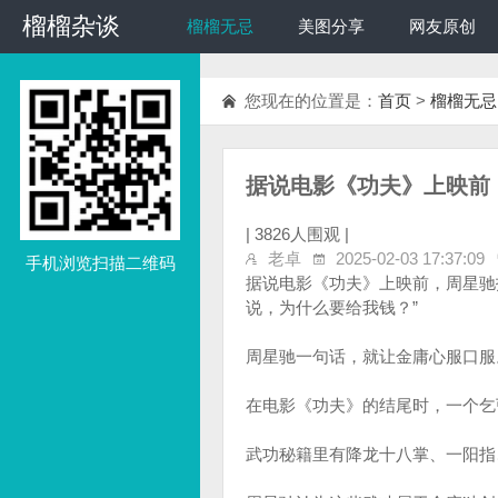
榴榴杂谈
榴榴杂谈
榴榴无忌
美图分享
网友原创
您现在的位置是：
首页
>
榴榴无忌
据说电影《功夫》上映前，
|
3826人围观 |
老卓
2025-02-03 17:37:09
手机浏览扫描二维码
据说电影《功夫》上映前，周星驰找
说，为什么要给我钱？”
周星驰一句话，就让金庸心服口服
在电影《功夫》的结尾时，一个乞
武功秘籍里有降龙十八掌、一阳指