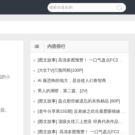
内容排行
[图文故事] 高清多图预警！ 一口气盘点FC2美少女系列之
[大壮TV]穴脸同框[100P]
我的小
AI 最恐怖的地方，是迫使人们卷智商
男人的潮喷，第二篇。[2V]
[图文故事] 盘点那些被遗忘的东热精品 [80P]
男孩。
[老牛分享第155期] 反差婊之此生最爱眼镜婊 [160P]
[图文故事] 顶级女优三上悠亚 经典代表作品盘点 [288P
[图文故事] 高清多图预警！ 一口气盘点FC2美少女系列