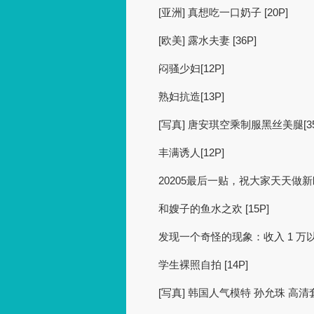
[亚洲] 真想吃一口奶子 [20P]
[欧美] 露水夫妻 [36P]
闷骚少妇[12P]
熟妇抗造[13P]
[写真] 唐安琪空乘制服黑丝美腿[35
丰满诱人[12P]
20205最后一贴，祝大家天天做
和嫂子的鱼水之欢 [15P]
发现一个奇怪的现象：收入 1 
学生裸照自拍 [14P]
[写真] 韩国人气模特 孙允珠 高清套图 