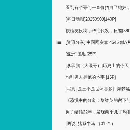
看到有个哥们一直偷拍自己媳妇
[每日动图]20250908[140P]
接榴友投稿，帮忙代发，反差[39P+
[资讯分享] 中国网友靠 4545 部A
[亚洲] 孤独[25P]
[李承鹏（大眼哥）]历史上的今天：1
勾引男人是她的本事 [15P]
[写真] 是三不是世w 喜多川海梦黑山
《恐惧中的分道：黎智英的留下
男子结婚22年，发现两个儿子均
[图说] 猪系牛马 （01.21）