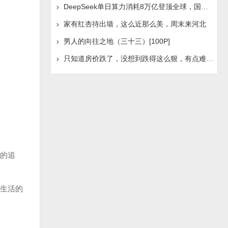
DeepSeek单日算力消耗8万亿登顶全球，国产AI浪潮是否迎
家有红杏待出墙，这么近那么美，周末来河北
男人的向往之地（三十三）[100P]
只知道房价跌了，没想到跌得这么狠，有点难受啊！
的追
生活的