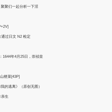
，聚聚们一起分析一下淫
2V]
片通过日文 N2 检定
644年4月25日‌，崇祯皇
梗菜[43P]
与我的逃离》（原创无图）
非亲生