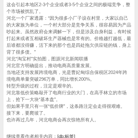
这会引起本地区2-3个企业或者3-5个企业之间的极端竞争，整
个市场被扰乱了。
河北一个厂家透露：“因为很多小厂子设在村里，大家以自己
的大家族为单位，一个村大部分是竞争关系，很容易因为产品
吵起来。虽然政府会来调解一下，但是涉及自身利益，有时候
打起来或者互相破坏生产器械也是常有的。价格越打越低，最
后谁都没得赚，活下来的那个也是四处拖欠供应链的钱，身上
背了很多债。”
河北“淘宝村”实拍图，图源河北新闻联播
河北官方明确提出，推动电商高质量发展。
当地还支持发展跨境电商，光是曹妃甸综合保税区2024年跨
境电商单量突破296万单，同比增长200%。
转型升级的过程，注定是艰辛的。
河北靠低价策略敲开了电商行业的大门，在高手林立的市场
上，抢下一大块“基本盘”。
但如果手里只有一张“低价牌”，这条路注定会走得很艰难。
接下来，要爬坡了。
也许再过几年，河北电商会再次惊艳所有人。
继续查看作者相关内容：
[db:标签]