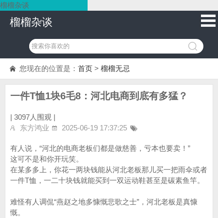
榴榴杂谈
榴榴杂谈
您现在的位置是：
首页
>
榴榴无忌
一件T恤1块6毛8：河北电商到底有多猛？
|
3097人围观 |
东方鸿业
2025-06-19 17:37:25
有人说，“河北的电商老板们都是做慈善，亏本也要卖！”
这可不是和你开玩笑。
在某多多上，你花一两块钱能从河北老板那儿买一把雨伞或者
一件T恤，一二十块钱就能买到一双运动鞋甚至是碳素鱼竿。
难怪有人调侃“燕赵之地多慷慨悲歌之士”，河北老板是真慷
慨。