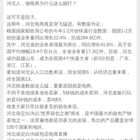
河北人，做电商为什么这么能打？
这可不是段子。
这两年，河北电商真是突飞猛进。有数据为证：
根据国家邮政局公布的今年1-2月份快递行业数据：我国1-2月
份快递业务量同比增长22.4%，完成284.8亿件。
其中，河北省的业务表现最为突出，同比增长41.8%，高于全
国平均增幅19.4个百分点，全省业务量17.3亿件。目前，河北
成功超越山东，成为全国第4个快递大省（前3分别是：广东、
浙江、江苏）。
要知道河北从人口总数来说，排全国第6；从经济总量来看，
排全国第13。
河北快递数据这么猛，重要原因就是电商。
不同于其他很多省份卖家，5块钱的成本卖50，河北老板们玩
的是5块钱的成本，卖4块9。
就拿大家日常比较多见的箱包来说。
河北保定白沟以“世界箱包之都”闻名，是中国最大的箱包产销
基地之一，这里遍地都是20多元的皮箱，售出的产品覆盖全球
195个国家和地区。
河北保定白沟箱包店电商直播