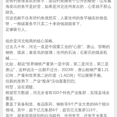
还有钓鱼佬喜欢的鱼竿，据说钓鱼圈有个公开的秘密：山东威
海发出的鱼竿是好货，如果是河北沧州发出的，心里就不那么
踏实。
但这也耐不住有些钓鱼佬想买，人家沧州的鱼竿确实价格低
呀，一根碳素鱼竿只卖二十来块钱就能拿下。
足够吸引人。
低价是河北电商的核心策略。
过去几十年，河北一直是中国重工业的“心脏”。唐山、邯郸的
钢铁、煤炭；秦皇岛的玻璃；沧州的石油；石家庄的煤炭机
械……
比如，都说“世界钢铁产量第一是中国，第二是河北，第三是
唐山”，这种说法一点都不过分。2023年，唐山粗钢产量1.21
亿吨，产量和世界第二的印度（1.4亿吨）可以掰掰手腕。
但新的形势下，产业“瘦身”活动轰轰烈烈。
转型，迫在眉睫。
根据官方数据，河北全省有333个特色产业集群，实现县域全
覆盖。
覆盖了装备制造、食品医药、钢铁等9个产业大类的66个细分
领域。其中，超千亿元集群6个，超百亿元集群113个。
其中，就有前面提到的白沟箱包、沧州鱼竿，还有平乡童车、