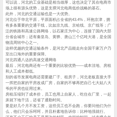
可以说，河北的工业基础是相当雄厚，这也决定了其在电商市
场上很有源头优势，这是支撑河北电商低价战略的基石。
此外，河北的交通运输也是一大优势。
河北位于华北平原，平原面积占全省的43.4%，环抱京津，拥
有多条重要的交通干线，比如京九线、京哈线、京广线等；广
泛的铁路和高速公路网络，以石家庄为中心，连接了国内大部
分省会城市；还有秦皇岛、黄骅、唐山三个亿吨大港，是全国
物流周转中心之一。
这样优越的交通运输条件，是河北产品能走向全国千家万户乃
至出口海外的重要保障。
河北四通八达的高速交通网络
最后，河北电商还有一个重要的比较优势——成本洼地、房租
和人工成本都低。
别的省市发展电商还需要建厂子、租房子，河北老板直接大手
一挥把自家的平房改成厂房，自家的不够再把自己七大姑八大
爷的平房也征用过来。
房租压缩到了成本价，员工也用上自家人，吃住在厂里，一起
床就下地干活，还省了通勤时间。
要是好几个月不发工资，这些员工也不会跑，你要问他们为什
么，他们只会乐呵呵，并且朴素地告诉你：比种地强就行。