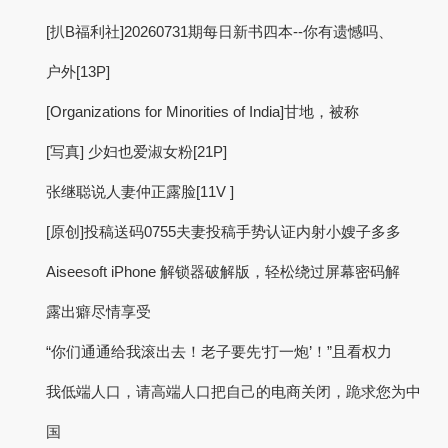
[扒B福利社]20260731期每日新书四本--你有遗憾吗、
户外[13P]
[Organizations for Minorities of India]甘地，被称
[写真] 少妇也爱淑女粉[21P]
张继聪说人妻仲正露脸[11V ]
[原创]投稿送码0755夫妻投稿手势认证内射小嫂子多多
Aiseesoft iPhone 解锁器破解版，轻松绕过屏幕密码解
露出癖尽情享受
“你们通通给我滚出去！老子要先‘打一炮’！”且看权力
我低端人口，请高端人口把自己的电商关闭，跪求您为中
国