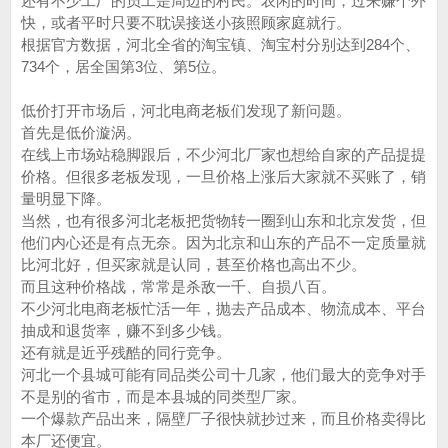
还有不少工厂的员工是周边的村民。农闲的时间，过来赚个外
快，或者平时只要不耽误接送小孩照顾家庭就行。
根据官方数据，河北全省的淘宝镇、淘宝村分别达到284个、
734个，居全国第3位、第5位。
低价打开市场后，河北电商老板们发现了新问题。
首先是低价漩涡。
在线上市场站稳脚跟后，不少河北厂家也想给自家的产品提提
价格。但很多老板发现，一旦价格上涨后大家就不买账了，销
量明显下降。
当然，也有很多河北老板把货物转一圈到山东和北京发货，但
他们内心还是有点无奈。因为北京和山东的产品不一定质量就
比河北好，但买家就是认同，甚至价格也高出不少。
而且这种价格战，常常是杀敌一千、自损八百。
不少河北电商老板忙活一年，抛去产品成本、物流成本、平台
抽成和退货率，赚不到多少钱。
还有就是近乎残酷的同行竞争。
河北一个县城可能有同品类公司十几家，他们最大的竞争对手
不是别的省市，而是本县城的同类型厂家。
一个爆款产品出来，隔壁厂子很快就抄过来，而且价格卖得比
本厂还便宜。