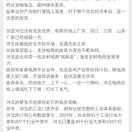
邢台宠物食品、霸州钢木家具。
如果这些产业能打通线上渠道，对于整个河北经济来说，是一
次质的改变。
但是河北没有先发优势，电商市场上广东、浙江、江苏、山东
厂家已经雄霸一方。
河北依赖低价去开拓市场，实属无奈之举。
在政策层面上，支持电商的政策力度也不断加码。
河北提出培育一批农村电商“领跑县”，激发农村电商发展潜
力。
政府和多家电商平台合作，先后发布产业带扶持计划，降低商
家入驻门槛，开放培训服务，提供流量支持等。
政府牵头，民间发力，上下一心，一步一个脚印，河北电商在
线上领域扎下了根，打出了名气。
河北的硬实力也撑得起它的低价策略。
首先，河北的工业门类齐全，拥有比较完整的工业体系基础。
河北统计局公布数据显示，2024年，在全部41个工业行业大
类和207个行业中类中，河北已覆盖40个行业大类和193个行
业中类。