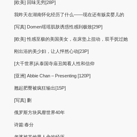
[欧美] 回味无穷[28P]
我昨天在湖南怀化经历了什么——现在还有贩卖婴儿的
[写真] Domen瑶瑶肌肤诱惑性感到极致[29P]
[欧美] 性感至极的美国美女，在床垫上扭动，双手抚过她
刚出浴的美少妇，让人怦然心动[23P]
[大千世界]从泰国寺庙丑闻看人性和信仰
[亚洲] Abbie Chan – Presenting [120P]
翘起肥臀被疯狂输出[15P]
[写真] 删
俄罗斯方块风靡世界40年
诗篇:春分
老婆被其他男人肏的经历