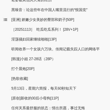
黑噪音：论这些年在中国人嘴里流行的“恨国党”
[亚洲] 娇嫩少女美妙的臀部和奶子[50P]
［20251113］ 吃瓜吃瓜系列！ [28V+1P]
淫荡骚妇回家继续啪啪[13P]
听闻收养一个女孩六万块。传闻记载失踪人口的网络平
[韩漫]小姐 27-28话（28P）
打个晨炮[20P]
[热歌收藏]
9月13日，星期六简报，每天60秒知天下
[原创]新收的00后小母狗[11P]
任何关系最舒服的状态：情出所愿，事过无悔