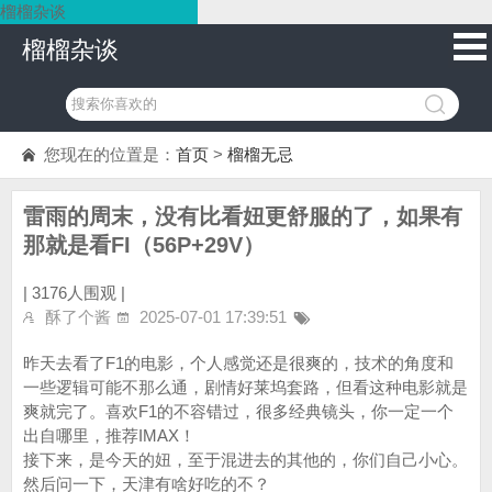
榴榴杂谈
榴榴杂谈
您现在的位置是：
首页
>
榴榴无忌
雷雨的周末，没有比看妞更舒服的了，如果有
那就是看FI（56P+29V）
|
3176人围观 |
酥了个酱
2025-07-01 17:39:51
昨天去看了F1的电影，个人感觉还是很爽的，技术的角度和
一些逻辑可能不那么通，剧情好莱坞套路，但看这种电影就是
爽就完了。喜欢F1的不容错过，很多经典镜头，你一定一个
出自哪里，推荐IMAX！
接下来，是今天的妞，至于混进去的其他的，你们自己小心。
然后问一下，天津有啥好吃的不？