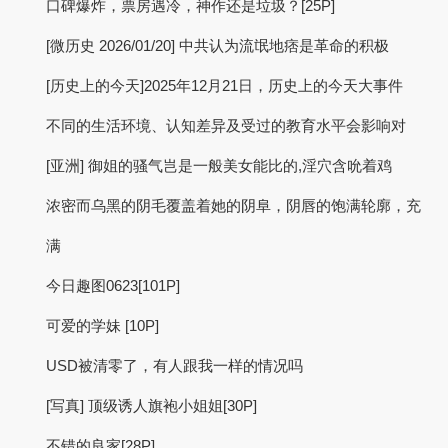
口碑爆炸，票房遇冷，神作还是垃圾？[25P]
[微历史 2026/01/20] 中共认为流氓地痞是革命的积极
[历史上的今天]2025年12月21日，历史上的今天大事件
不同的生活环境、认知差异及受过的教育水平会影响对
[亚洲] 御姐的骚气岂是一般美女能比的,淫穴含吮着鸡
浓密而乌黑的阴毛覆盖着她的阴阜，阴唇的饱满轮廓，充
满
今日趣图0623[101P]
可爱的学妹 [10P]
USD被清零了，有人跟我一样的情况吗
[写真] 顶级诱人旗袍小姐姐[30P]
不错的良家[28P]