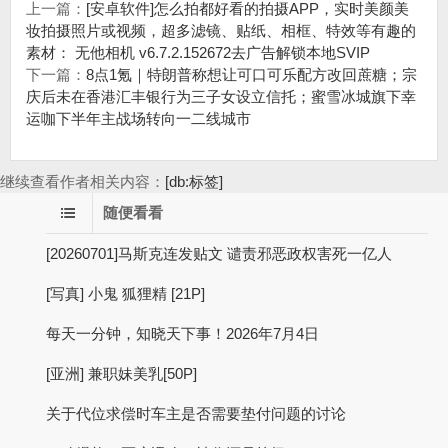
上一篇：
[安卓软件]怎么拍都好看的拍摄APP，实时美颜美
妆拍摄照片或视频，超多滤镜、贴纸、相框、特效等有趣的
素材： 无他相机 v6.7.2.152672去广告解锁本地SVIP
下一篇：
8点1氪｜特朗普称想让可口可乐配方改回蔗糖；宗
庆后未在香港汇丰银行为三子女设立信托；蜜雪冰城旗下幸
运咖下半年主战场转向一二线城市
继续查看作者相关内容：
[db:标签]
随便看看
[20260701]马斯克连发贴文 谴责邪恶政权害死一亿人
[写真] 小鬼 狐狸精 [21P]
每天一分钟，知晓天下事！2026年7月4日
[亚洲] 兼职妹美乳[50P]
关于代位求偿时车主是否需要垫付问题的讨论