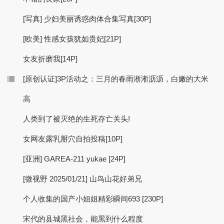
[写真] 少妇美丽诱惑肉体合集写真[30P]
[欧美] 性感女孩犹如贵妃[21P]
女友折磨我[14P]
[原创认证]3P活动之：三月的春雨淅淅沥沥，白嫩的大米
高
人类到了被灭绝的生死存亡关头!
女网友露乳掰穴自拍投稿[10P]
[亚洲] GAREA-211 yukae [24P]
[微视野 2025/01/21] 山鸟山花好弟兄
个人收集的国产小姐姐精彩瞬间693 [230P]
宋代的县城黑社会，能黑到什么程度