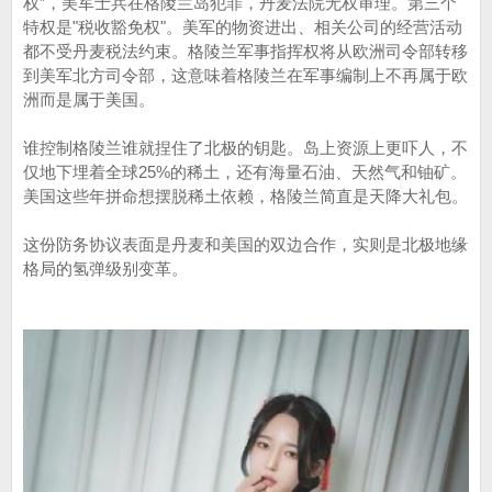
权”，美军士兵在格陵兰岛犯罪，丹麦法院无权审理。第三个
特权是"税收豁免权"。美军的物资进出、相关公司的经营活动
都不受丹麦税法约束。格陵兰军事指挥权将从欧洲司令部转移
到美军北方司令部，这意味着格陵兰在军事编制上不再属于欧
洲而是属于美国。
谁控制格陵兰谁就捏住了北极的钥匙。岛上资源上更吓人，不
仅地下埋着全球25%的稀土，还有海量石油、天然气和铀矿。
美国这些年拼命想摆脱稀土依赖，格陵兰简直是天降大礼包。
这份防务协议表面是丹麦和美国的双边合作，实则是北极地缘
格局的氢弹级别变革。