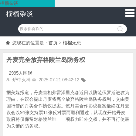
榴榴杂谈
榴榴杂谈
您现在的位置是：
首页
>
榴榴无忌
丹麦完全放弃格陵兰岛防务权
|
2995人围观 |
炉中火神
2025-07-21 08:42:12
据美媒报道，丹麦首相弗雷泽里克森近日以防范俄罗斯进攻为
理由，在议会提出丹麦将完全放弃格陵兰岛防务权利，交由美
国行使的丹美合作协议提案。该丹美合作协议提案最终在丹麦
议会以94张支持票11张反对票而顺利通过，从现在开始丹麦
政府将仅保留对格陵兰唯一一项权力即外交权，并不再行使最
为关键的防务权。