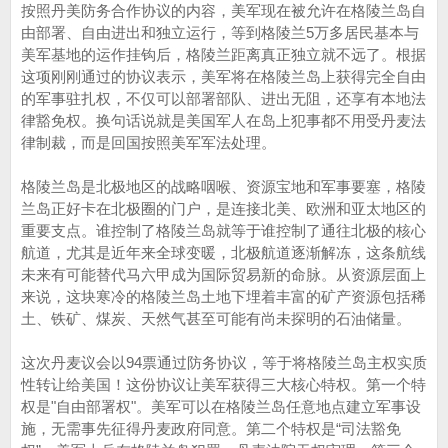
按照丹美防务合作协议的内容，美军现在被允许在格陵兰岛自
由部署、自由进出和独立运行，等到格陵兰5万多居民基本与
美军基地的运作挂钩后，格陵兰距离真正独立就不远了。根据
这项刚刚通过的协议表示，美军将在格陵兰岛上获得完全自由
的军事驻扎权，不仅可以部署部队、进出无阻，还享有本地法
律豁免权。换句话说就是美国军人在岛上犯事都不用受丹麦法
律制裁，而是回国按照美军军法处理。
格陵兰岛是北极地区的战略咽喉、资源宝地和军事要塞，格陵
兰岛正好卡在北极圈的门户，是连接北美、欧洲和亚太地区的
重要支点。谁控制了格陵兰岛就等于谁控制了通往北极的核心
航道，尤其是近年来全球变暖，北极航道逐渐解冻，这条航线
未来有可能替代马六甲成为国际贸易新的命脉。从资源层面上
来说，这块寒冷的格陵兰岛土地下埋着丰富的矿产资源包括稀
土、铁矿、煤炭、天然气甚至可能有尚未探明的石油储量。
这次丹麦议会以94票通过防务协议，等于将格陵兰岛主权实质
性转让给美国！这份协议让美军获得三大核心特权。第一个特
权是"自由部署权"。美军可以在格陵兰岛任意地点建立军事设
施，无需事先征得丹麦政府同意。第二个特权是“司法豁免