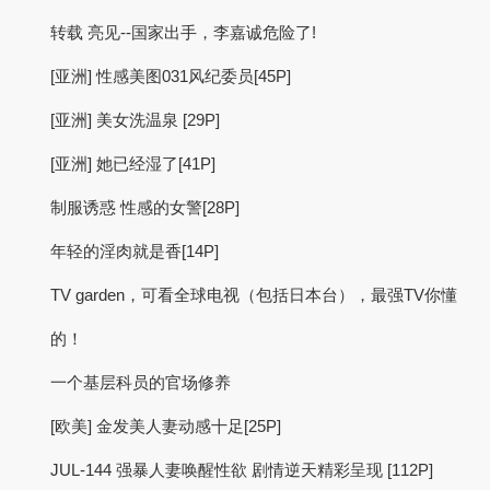
转载 亮见--国家出手，李嘉诚危险了!
[亚洲] 性感美图031风纪委员[45P]
[亚洲] 美女洗温泉 [29P]
[亚洲] 她已经湿了[41P]
制服诱惑 性感的女警[28P]
年轻的淫肉就是香[14P]
TV garden，可看全球电视（包括日本台），最强TV你懂
的！
一个基层科员的官场修养
[欧美] 金发美人妻动感十足[25P]
JUL-144 强暴人妻唤醒性欲 剧情逆天精彩呈现 [112P]