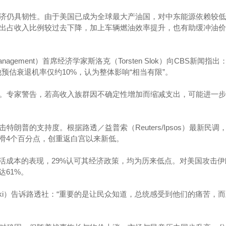
济仍具韧性。由于美国已成为全球最大产油国，对中东能源依赖较低
出占收入比例较过去下降，加上车辆燃油效率提升，也有助缓冲油价
 Management）首席经济学家斯洛克（Torsten Slok）向CBS新闻指
预估衰退机率仅约10%，认为整体影响“相当有限”。
。专家警告，若高收入族群因不确定性增加而缩减支出，可能进一步
朗普的支持度。根据路透／益普索（Reuters/Ipsos）最新民调
下滑4个百分点，创重返白宫以来新低。
生活成本的表现，29%认可其经济政策，均为历来低点。对美国攻击伊
达61%。
akki）告诉路透社：“重要的是让民众知道，总统感受到他们的痛苦，