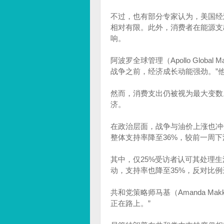
不过，也有部分专家认为，美国经
相对有限。此外，消费者在能源支
响。
阿波罗全球管理（Apollo Global
战争之前，经济成长动能强劲。”他
然而，消费支出仍被视为最大变数
济。
在政治层面，战争与油价上涨也冲击特
整体支持率降至36%，较前一周
其中，仅25%受访者认可其处理
动，支持率也降至35%，反对比例
共和党策略师马基（Amanda M
正在路上。”