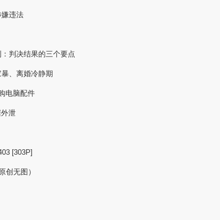
涉嫌违法
刑：判决结果的三个要点
家暴、离婚冷静期
选购电脑配件
据外泄
[303P]
（原创无图）