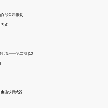
美以的 战争和报复
口黑奴
兵篇——第二期 [10
]
力也能获得武器
。