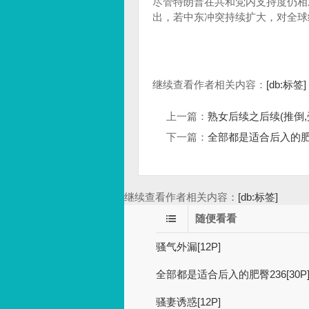
尽管特朗普在共和党内支持度仍相
出，若中东冲突持续扩大，对全球
继续查看作者相关内容：
[db:标签]
上一篇：
熟女后续之后续(推倒,受
下一篇：
全部都是适合后入的肥臀2
继续查看作者相关内容：
[db:标签]
随便看看
骚气外漏[12P]
全部都是适合后入的肥臀236[30P
骚妻诱惑[12P]