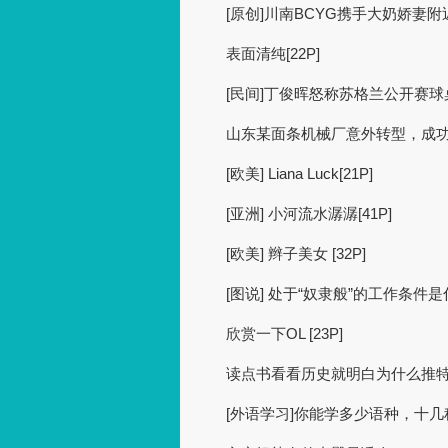
[原创]川南BCYG携手大奶娇妻附近
表面清纯[22P]
[民间]丁俊晖怒称苏格兰公开赛球
山东某面条机械厂意外转型，成功
[欧美] Liana Luck[21P]
[亚洲] 小河流水潺潺[41P]
[欧美] 辫子美女 [32P]
[图说] 处于“奴隶般”的工作条件是什
欣赏一下OL [23P]
读点书看看历史就明白为什么推
[外语学习]你能学多少语种，十几