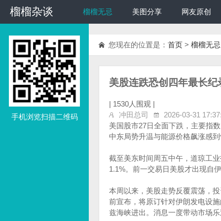
榴榴杂谈
榴榴杂谈
榴榴无忌
美图分享
网友原创
您现在的位置是：
首页
>
榴榴无忌
美股连跌恐创四年最长纪
|
1530人围观 |
冲田总司
2026-03-31 17:37
手机浏览扫描二维码
美国股市27日全面下跌，主要指
中东局势升温与能源价格飙涨感到
截至美东时间周五中午，道琼工业指数
1.1%。前一交易日美股才出现
本周以来，美股走势反覆震荡，投资
前宣布，将原订针对伊朗发电设施
兹海峡进出。消息一度带动市场乐