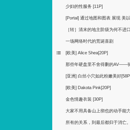
少妇的性服务 [11P]
[Portal] 通过地图和图表 展现 
［转］清末的地主阶级为何不进
一场网络时代的荒诞喜剧
[欧美] Alice Shea[20P]
那些年硬盘里不舍得删的AV——骑
[亚洲] 白丝小穴如此粉嫩美好[58P
[欧美] Dakota Pink[20P]
金色情趣衣装 [30P]
大家不用具备山上彻也的动手能
所有的关系，到最后都归于消亡