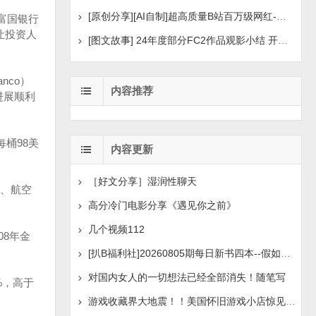
[原创分享][AI自制]超高质量B站百万级网红-河野华粉丝
富国银行
让投资人
[图文故事] 24年度部分FC2作品观影小结 开年王炸后续
nco）
内容推荐
进展顺利
桶98美
内容更新
［好文分享］湿润性聊天
、航空
高分冷门电影分享《遇见你之前》
几个视频112
08年金
[扒B福利社]20260805期每日新书四本--假如人生荒废了
对国内女人的一切想法已经全部消失！随笔写
%，高于
游戏收藏界大地震！！美国怀旧游戏小店惊见 97 片未公开版