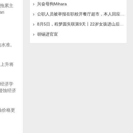
兴奋母狗Mihara
为拖累主
an
公职人员被举报在职校开餐厅超市，本人回应称“是给别人
8月5日，程梦圆失联第9天丨22岁女孩进山后人间蒸发，手机
胡锡进官宣
的水准。
格上升将
席经济学
将侵蚀经济
油价格更