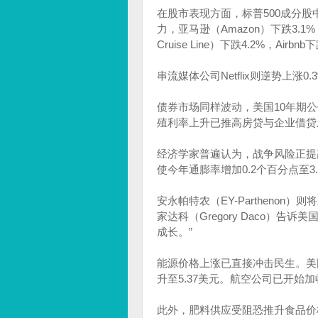
在股市表现方面，标普500成分
力，亚马逊（Amazon）下跌3.1%
Cruise Line）下跌4.2%，Airbnb
串流媒体公司Netflix则逆势上涨
债券市场同样波动，美国10年期公债
殖利率上升已推高房贷与企业借贷
经济学家普遍认为，战争风险正提高美
使今年通膨率增加0.2个百分点至3
安永帕特农（EY-Partheno
家达科（Gregory Daco）
成长。”
能源价格上涨已直接冲击民生。美
升至5.37美元。航空公司已开始
此外，肥料供应受阻恐推升食品价