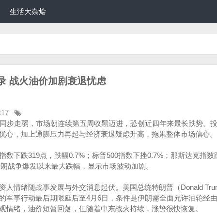
生活大杂烩
录 战火油价加剧衰退忧虑
:17
数同步走弱，市场朝连续第五周收黑迈进，恐创近四年来最长跌势。
忧心，加上通膨压力再起与经济衰退疑虑升高，拖累整体市场信心。
下跌319点，跌幅0.7%；标普500指数下挫0.7%；那斯达克指数
自伊朗战争爆发以来最大跌幅，显示市场波动加剧。
人情绪随战事发展与外交消息起伏。美国总统特朗普（Donald Tru
的军事行动最后期限延后至4月6日，条件是伊朗需全面允许油轮经
观情绪，油价短暂回落，但随着中东战火持续，涨势很快恢复。