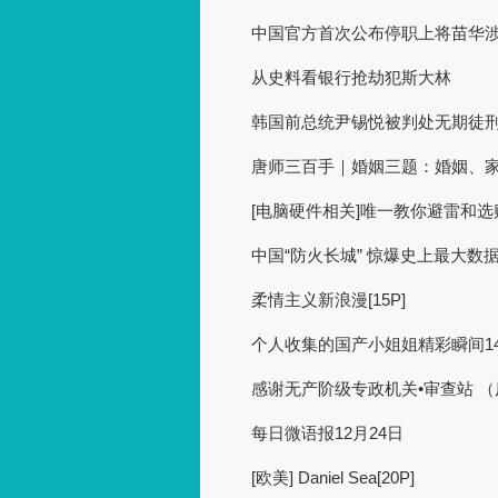
中国官方首次公布停职上将苗华
从史料看银行抢劫犯斯大林
韩国前总统尹锡悦被判处无期徒
唐师三百手｜婚姻三题：婚姻、
[电脑硬件相关]唯一教你避雷和
中国“防火长城” 惊爆史上最大数
柔情主义新浪漫[15P]
个人收集的国产小姐姐精彩瞬间1403 
感谢无产阶级专政机关•审查站 
每日微语报12月24日
[欧美] Daniel Sea[20P]