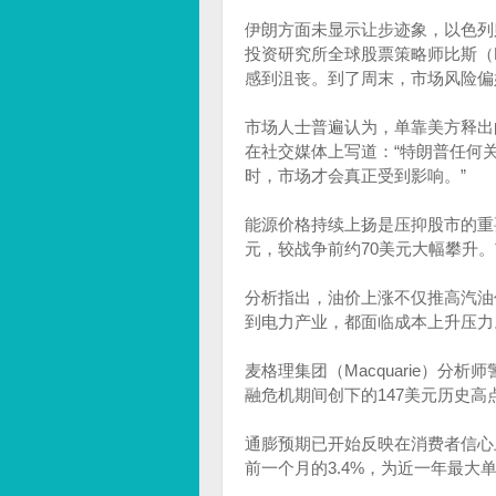
伊朗方面未显示让步迹象，以色列
投资研究所全球股票策略师比斯（D
感到沮丧。到了周末，市场风险偏
市场人士普遍认为，单靠美方释出的
在社交媒体上写道：“特朗普任何
时，市场才会真正受到影响。”
能源价格持续上扬是压抑股市的重
元，较战争前约70美元大幅攀升
分析指出，油价上涨不仅推高汽油
到电力产业，都面临成本上升压力
麦格理集团（Macquarie）分
融危机期间创下的147美元历史高
通膨预期已开始反映在消费者信心
前一个月的3.4%，为近一年最