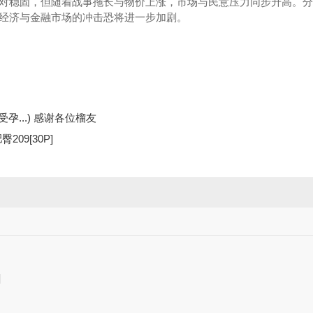
对稳固，但随着战事拖长与物价上涨，市场与民意压力同步升高。分
经济与金融市场的冲击恐将进一步加剧。
孕...) 感谢各位榴友
09[30P]
]