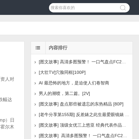
内容排行
[图文故事] 高清多图预警！ 一口气盘点FC2美少女系列之
[大壮TV]穴脸同框[100P]
投资人对
AI 最恐怖的地方，是迫使人们卷智商
男人的潮喷，第二篇。[2V]
跌幅达
[图文故事] 盘点那些被遗忘的东热精品 [80P]
[老牛分享第155期] 反差婊之此生最爱眼镜婊 [160P]
mp）日
[图文故事] 顶级女优三上悠亚 经典代表作品盘点 [288P
由霍尔木
[图文故事] 高清多图预警！ 一口气盘点FC2美少女系列