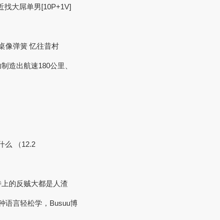
找大屌单男[10P+1V]
桌像弹簧 忆往昔村
制造出航速180公里、
么 （12.2
特上的反贼大都是人渣
种语言轻松学，Busuu博