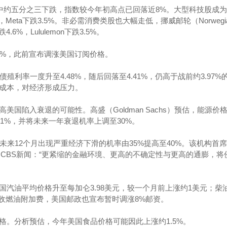
股中约五分之三下跌，指数较今年初高点已回落近8%。大型科技股成
，Meta下跌3.5%。非必需消费类股也大幅走低，挪威邮轮（Norwegi
下跌4.6%，Lululemon下跌3.5%。
0.3%，此前宣布调涨美国订阅价格。
殖利率一度升至4.48%，随后回落至4.41%，仍高于战前约3.97%
成本，对经济形成压力。
国陷入衰退的可能性。高盛（Goldman Sachs）预估，能源价
.1%，并将未来一年衰退机率上调至30%。
n）则将未来12个月出现严重经济下滑的机率由35%提高至40%。该机构首
告诉美国CBS新闻：“更紧缩的金融环境、更高的不确定性与更高的通膨，
国汽油平均价格升至每加仑3.98美元，较一个月前上涨约1美元；柴
加收燃油附加费，美国邮政也宣布暂时调涨8%邮资。
格。分析预估，今年美国食品价格可能因此上涨约1.5%。