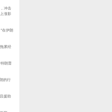
，冲击
上涨影
出：“在伊朗
拖累经
，特朗普
朗的行
而且援助