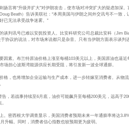
则扬言将“升级并扩大”对伊朗攻击，使市场对冲突扩大的疑虑加深。
oug Beath）告诉美联社：“本周美国与伊朗之间外交讯号不一致，
好已无法承受战争迷雾。”
谈判讯号已难以安抚投资人。比安科研究公司总裁比安科（Jim Bia
关于协议的说法，对市场来说都只是杂音。只有当伊朗方面表示谈判
要因素。布兰特原油价格上涨至每桶103美元以上，美国原油也逼近每
。市场担心波斯湾能源供应长期受阻，将引发新一波全球通膨。
价格，也将增加企业运输与生产成本，进一步转嫁至消费者。从物流
。
析师警告，若战事持续至6月底，油价可能飙升至每桶200美元，远高于20
点。
上。密西根大学调查显示，美国消费者预期未来一年通膨率将达3.8
大单月升幅。同时，消费者信心指数也较预期更为疲弱。