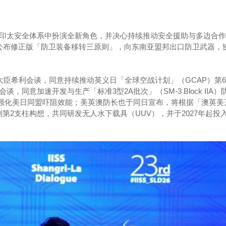
印太安全体系中扮演全新角色，并决心持续推动安全援助与多边合作
公布修正版「防卫装备移转三原则」，向东南亚盟邦出口防卫武器，
大臣希利会谈，同意持续推动英义日「全球空战计划」（GCAP）第
，同意加速开发与生产「标准3型2A批次」（SM-3 Block IIA）
携手强化美日同盟吓阻效能；美英澳防长也于同日宣布，将根据「澳英美
划第2支柱构想，共同研发无人水下载具（UUV），并于2027年起投