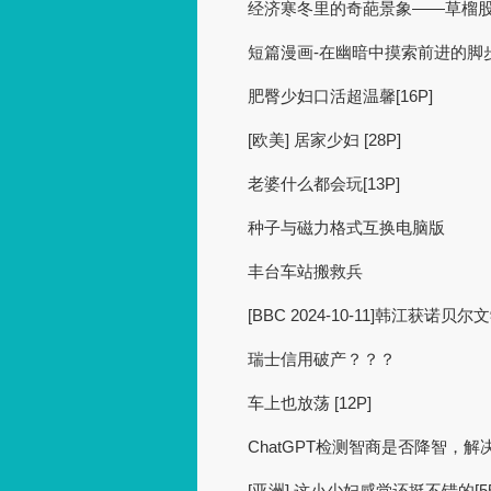
经济寒冬里的奇葩景象——草榴
短篇漫画-在幽暗中摸索前进的脚步 足
肥臀少妇口活超温馨[16P]
[欧美] 居家少妇 [28P]
老婆什么都会玩[13P]
种子与磁力格式互换电脑版
丰台车站搬救兵
[BBC 2024-10-11]韩江获诺
瑞士信用破产？？？
车上也放荡 [12P]
ChatGPT检测智商是否降智，解
[亚洲] 这小少妇感觉还挺不错的[55