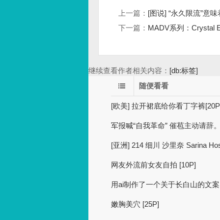
上一篇：
[图说] “永久限流”意味
下一篇：
MADV系列：Crysta
继续查看作者相关内容：
[db:标签]
随便看看
[欧美] 拉开裙底给你看丁字裤[20P
军报喊“自我革命” 催苞主动请辞
[亚洲] 214 细川 沙里奈 Sarina H
网友外流前女友自拍 [10P]
用ai制作了一个关于长白山的文案
嫩胸美穴 [25P]