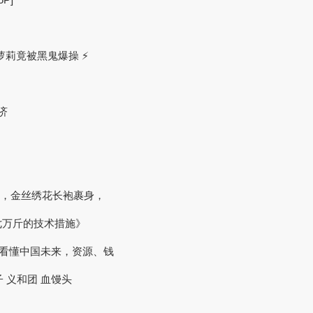
小萝莉竟被黑鬼爆操 ⚡
济
焰，金丝绣花长袍裹身，
七万斤的技术措施》
字看懂中国未来，资源、钱
小李子 义和团 血馒头