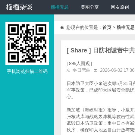
榴榴杂谈
榴榴杂谈
榴榴无忌
美图分享
网友原创
您现在的位置是：
首页
>
榴榴无忌
[ Share ] 日防相谴
|
895人围观 |
冬日恋曲
2026-06-02 17:36
手机浏览扫描二维码
日本防卫大臣小泉进次郎5月31
军事政策，已成印太区域安全隐忧
心。
新加坡《海峡时报》报导，小泉开
张核武库与战略轰炸机等攻击性武
诋毁日本防卫政策；重申日本有诚
秩序，确保印太地区自由开放与繁