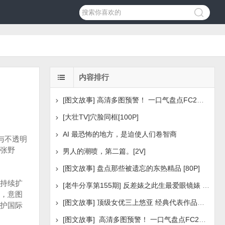
内容排行
[图文故事] 高清多图预警！ 一口气盘点FC2美少女系列之
[大壮TV]穴脸同框[100P]
AI 最恐怖的地方，是迫使人们卷智商
与不透明
张野
男人的潮喷，第二篇。[2V]
[图文故事] 盘点那些被遗忘的东热精品 [80P]
持续扩
[老牛分享第155期] 反差婊之此生最爱眼镜婊 [160P]
，意图
[图文故事] 顶级女优三上悠亚 经典代表作品盘点 [288P
护国际
[图文故事] 高清多图预警！ 一口气盘点FC2美少女系列