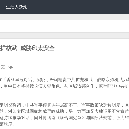
生活大杂烩
责中共扩核武 威胁印太安全
:59
日在「香格里拉对话」演说，严词谴责中共扩充核武、战略轰炸机武力
，重申日本将持续扮演关键角色、与区域盟邦合作，携手吓阻中共扩
宗明义强调，中共军事预算连年居高不下、军事政策缺乏透明度，且
器，对印太区域国家构成严峻威胁，另一方面却又大肆运用不实宣传
意持续推动对话，同时将恪遵《联合国宪章》与国际法规范，致力维
荣秩序。