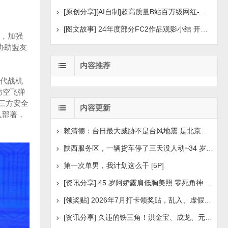
[原创分享][AI自制]超高质量B站百万级网红-河野华粉丝
[图文故事] 24年度部分FC2作品观影小结 开年王炸后续
，加强
协助盟友
内容推荐
6代战机
防空飞弹
三方安全
内容更新
入部署，
赖清德：台日最大威胁不是台风地震 是北京侵扰胁迫
陕西服务区，一辆货车停了三天没人动~34 岁司机早已离世
第一次单男，我计划这么干 [5P]
[资讯分享] 45 岁阿娇露肩低胸美照 零死角神颜瘦身状
[领奖贴] 2026年7月打卡领奖贴，乱入、虚假领奖禁言，领取
[资讯分享] 久违的铁三角！洪金宝、成龙、元彪最新合照