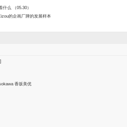
着什么 （05.30）
l Eizou的企画厂牌的发展样本
]
。
osokawa 香坂美优