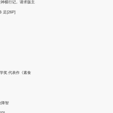
股神横行记。请求版主
[26P]
贝尔文学奖 代表作《素食
决降智
P]