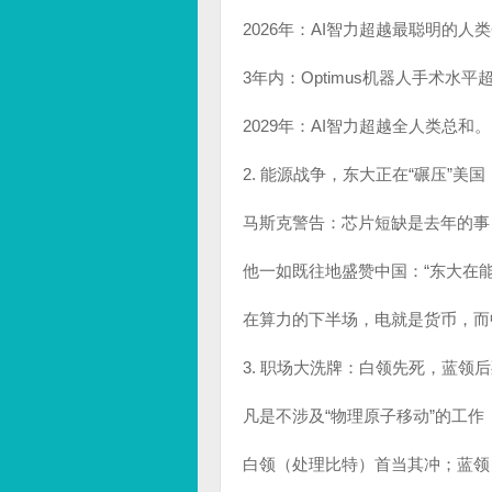
2026年：AI智力超越最聪明的人
3年内：Optimus机器人手术水
2029年：AI智力超越全人类总和。
2. 能源战争，东大正在“碾压”美国
马斯克警告：芯片短缺是去年的事
他一如既往地盛赞中国：“东大在
在算力的下半场，电就是货币，而
3. 职场大洗牌：白领先死，蓝领
凡是不涉及“物理原子移动”的工作（S
白领（处理比特）首当其冲；蓝领（