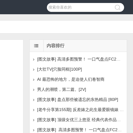
内容排行
[图文故事] 高清多图预警！ 一口气盘点FC2美少女系列之
[大壮TV]穴脸同框[100P]
AI 最恐怖的地方，是迫使人们卷智商
男人的潮喷，第二篇。[2V]
[图文故事] 盘点那些被遗忘的东热精品 [80P]
[老牛分享第155期] 反差婊之此生最爱眼镜婊 [160P]
[图文故事] 顶级女优三上悠亚 经典代表作品盘点 [288P
[图文故事] 高清多图预警！ 一口气盘点FC2美少女系列