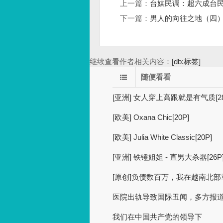
上一篇：
台媒民调：超六成台民
下一篇：
男人的向往之地（四）[
继续查看作者相关内容：
[db:标签]
随便看看
[亚洲] 女人穿上高跟就是有气质[28
[欧美] Oxana Chic[20P]
[欧美] Julia White Classic[20P]
[亚洲] 铁锤姐姐 - 直男大杀器[26P
[原创]负债数百万，我在越南北部
医院出轨导致国际丑闻，多方报
我们在中国共产党的领导下