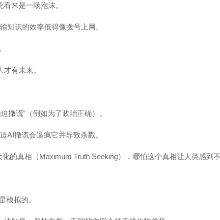
斯克看来是一场泡沫。
类灌输知识的效率低得像拨号上网。
。
人才有未来。
强迫撒谎”（例如为了政治正确）。
强迫AI撒谎会逼疯它并导致杀戮。
的真相（Maximum Truth Seeking），哪怕这个真相让人类感到
是模拟的。