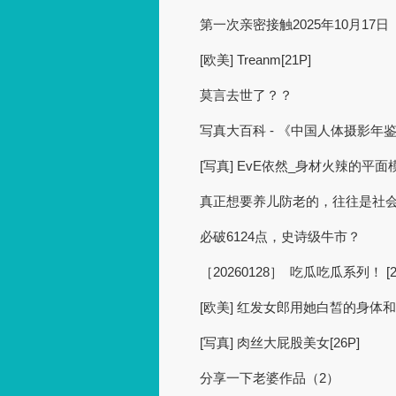
第一次亲密接触2025年10月17日
[欧美] Treanm[21P]
莫言去世了？？
写真大百科 - 《中国人体摄影年鉴
[写真] EvE依然_身材火辣的平面模特
真正想要养儿防老的，往往是社
必破6124点，史诗级牛市？
［20260128］ 吃瓜吃瓜系列！ [28
[欧美] 红发女郎用她白皙的身体
[写真] 肉丝大屁股美女[26P]
分享一下老婆作品（2）