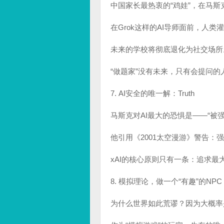
中国家长最热衷的“鸡娃”，在马
在Grok这样的AI导师面前，人
未来的学校将彻底退化为社交场所
“做题家”没有未来，只有会提问的
7. AI安全的唯一解：Truth
马斯克对AI最大的恐惧是——“被
他引用《2001太空漫游》警告：
xAI的核心原则只有一条：追求最大化
8. 模拟理论，做一个“有趣”的NPC
为什么世界如此荒谬？因为大概率