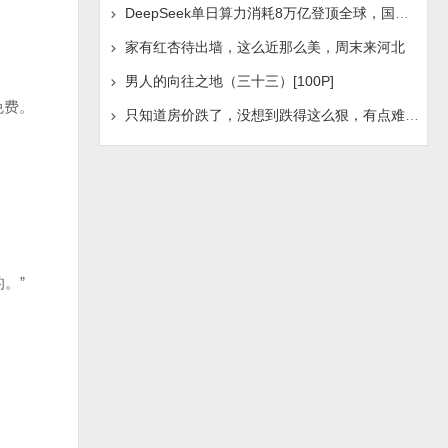
DeepSeek单日算力消耗8万亿登顶全球，国产AI浪潮是否迎
家有红杏待出墙，这么近那么美，周末来河北
男人的向往之地（三十三）[100P]
免费。
只知道房价跌了，没想到跌得这么狠，有点难受啊！
。”