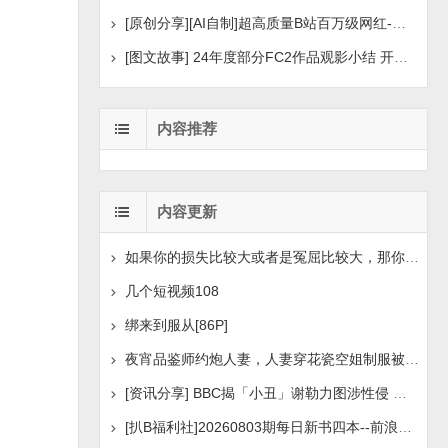
[原创分享][AI自制]超高质量B站百万级网红-河野华粉丝
[图文故事] 24年度部分FC2作品观影小结 开年王炸后续
内容推荐
内容更新
如果你的损失比较大或者是冤屈比较大，那你想挽回损失或
几个短视频108
绑来到服从[86P]
夜宵品鉴师约炮人妻，人妻穿花瓷空姐制服被操[14P+1V]
[资讯分享] BBC揭「小丑」谢勒力图涉性侵 疑化名诱骗
。
[扒B福利社]20260803期每日新书四本--前浪后浪、实锤：