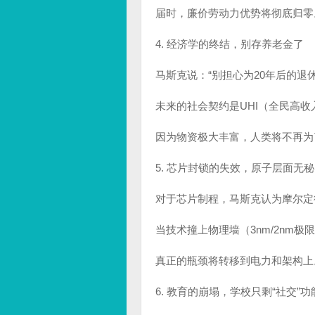
届时，廉价劳动力优势将彻底归零
4. 经济学的终结，别存养老金了
马斯克说：“别担心为20年后的退
未来的社会契约是UHI（全民高收
因为物资极大丰富，人类将不再为
5. 芯片封锁的失效，原子层面无
对于芯片制程，马斯克认为摩尔定
当技术撞上物理墙（3nm/2nm
真正的瓶颈将转移到电力和架构上
6. 教育的崩塌，学校只剩“社交”功