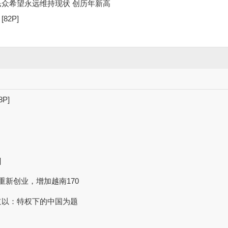
众希望永远维持现状 创历年新高
82P]
P]
]
重新创业，增加越南170
道以：特权下的中国为题