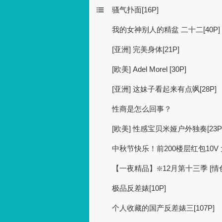
骚气扑面[16P]
我的女神别人的精盆 二十二[40P]
[亚洲] 完美身体[21P]
[欧美] Adel Morel [30P]
[亚洲] 这妹子看起来有点飒[28P]
性商是怎么回事？
[欧美] 性感宝贝米娅户外独奏[23P
中秋节快乐！前200楼层红包10V 
【一夜精品】❇️12月第十三季 [
极品反差婊[10P]
个人收藏的国产反差婊三[107P]