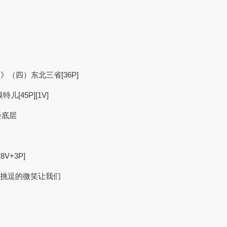
》（四）东北三省[36P]
儿[45P][1V]
会底层
V+3P]
和挑逗的微笑让我们