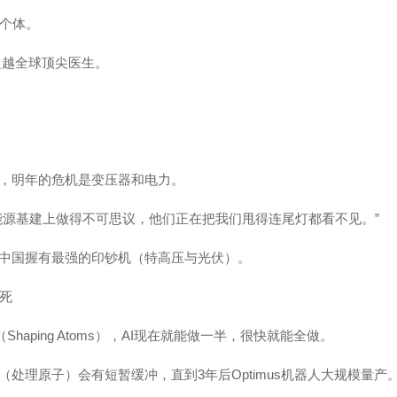
类个体。
平超越全球顶尖医生。
，明年的危机是变压器和电力。
能源基建上做得不可思议，他们正在把我们甩得连尾灯都看不见。”
中国握有最强的印钞机（特高压与光伏）。
后死
haping Atoms），AI现在就能做一半，很快就能全做。
处理原子）会有短暂缓冲，直到3年后Optimus机器人大规模量产