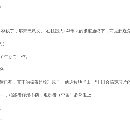
。
休存钱了，那毫无意义。”在机器人+AI带来的极度通缩下，商品趋近
入）——
了生存而工作。
秘密
律已死，真正的极限是物理原子。他通透地指出：“中国会搞定芯片的
极限），领跑者停滞不前，追赶者（中国）必然追上。
。
能