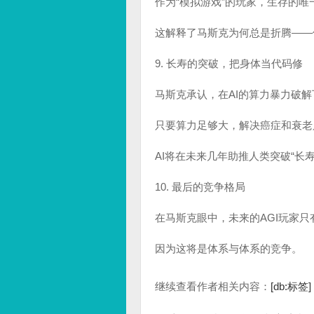
作为“模拟游戏”的玩家，生存的
这解释了马斯克为何总是折腾——
9. 长寿的突破，把身体当代码修
马斯克承认，在AI的算力暴力破
只要算力足够大，解决癌症和衰老
AI将在未来几年助推人类突破“长寿逃逸速度（
10. 最后的竞争格局
在马斯克眼中，未来的AGI玩家只有三
因为这将是体系与体系的竞争。
继续查看作者相关内容：
[db:标签]