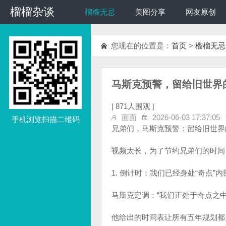
榴榴杂谈
榴榴杂谈
榴榴无忌
美图分享
网友原创
您现在的位置是：
首页
>
榴榴无忌
马斯克预警，留给旧世界的
|
871人围观 |
面面
2026-06-03 17:37:05
手机浏览扫描二维码
兄弟们，马斯克预警：留给旧世界的
视频太长，为了节约兄弟们的时间
1. 倒计时：我们已经身处“奇点”内
马斯克定调：“我们正处于奇点之
他给出的时间表让所有五年规划都