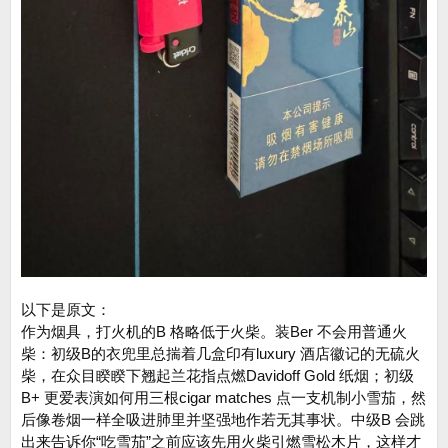
以下是原文：
作为烟具，打火机的B 格略低于火柴。装Ber 不会用普通火
柴：初级B的衣兜里总揣着几盒印有luxury 酒店徽记的无硫火
柴，在众目睽睽下翘起兰花指点燃Davidoff Gold 纸烟；初级
B+ 更爱表演如何用三根cigar matches 点一支机制小雪茄，然
后像卷烟一样全吸进肺里并坚强地作若无其事状。中级B 会跳
出来告诉你“吃雪茄”之前应该先用火柴引燃雪松木片，这样才