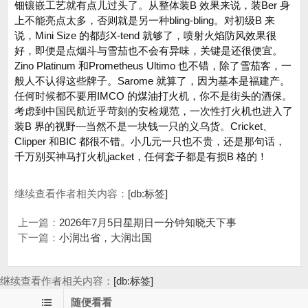
钿镶嵌工艺就有点儿过头了。从整体装B 效果来说，装Ber 身
上不能亮点太多，否则就是另一种bling-bling。对初级B 来
说，Mini Size 的都彭X-tend 就够了，喷射火焰防风效果很
好，即便是点烟斗与雪茄也不会有异味，关键是还很便宜。
Zino Platinum 和Prometheus Ultimo 也不错，除了雪茄客，一
般人不认得这些牌子。Sarome 就算了，因为基本是福建产。
任何时候都不要用IMCO 的煤油打火机，你不是街头的酒保。
考虑到中国民航近乎苛刻的安检规范，一次性打火机也进入了
装B 界的视野—当然不是一块钱一只的义乌货。Cricket、
Clipper 和BIC 都很不错。小几元一只也不贵，还是那句话，
千万别买神马打火机jacket，任何套子都是有损B 格的！
继续查看作者相关内容：
[db:标签]
上一篇：
2026年7月5日星期日一分钟知晓天下事
下一篇：
小润出省，大润出国
继续查看作者相关内容：
[db:标签]
随便看看