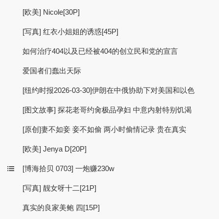
[欧美] Nicole[30P]
[写真] 红衣小姐姐的诱惑[45P]
如何治疗404以及已经被404的创立民和党的宣言
爱国者们蠢出天际 ​​​
[纽约时报2026-03-30]伊朗在中俄协助下对美国和以色
[图文故事] 探花老哥约肏极品孕妇 中意内射特别饥渴
[原创]妻不如妾 妾不如偷 两小时偷情记录 贵在真实
[欧美] Jenya D[20P]
[博海拾贝 0703] 一炮赚230w
[写真] 靓女呀十二[21P]
真实的良家美鲍 四[15P]