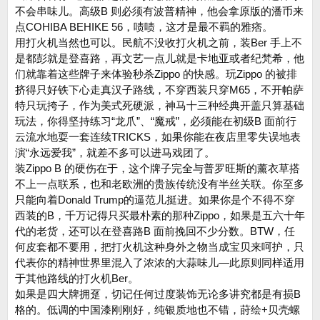
不会串味儿。高级B 则必须有波普精神，他会拿原版的潘币来
点COHIBA BEHIKE 56，啧啧，这才是最不羁的雅痞。
用打火机当然也可以。民航不没收打火机之前，装Ber 手上不
是都彭就是登喜路，再文艺一点儿就是卡地亚或者纪梵希，他
们就靠着这些牌子来体验秒杀Zippo 的快感。玩Zippo 的被排
挤得只好铁下心走真汉子路线，不穿西装只穿M65，不开帕萨
特只玩挎子，作为美式死硬派，神马十三种经典开盖只算基础
玩法，你得坚持练习“龙爪”、“魔戒”，必须能在初级B 面前行
云流水地耍一套连续TRICKS，如果你能在夜店里零失误地表
演“永远爱我”，就差不多可以进马戏团了。
装Zippo B 的硬伤在于，这个牌子完全与普罗旺斯的薰衣草搭
不上一点联系，也和老欧洲的贵族传统没有半丝关联。你至多
只能向着Donald Trump的逼范儿挺进。如果你是个不得不穿
西装的B，千万记得只买最朴素的那种Zippo，如果是五六十年
代的老货，还可以在登喜路B 面前挽回不少分数。BTW，任
何皮套都不要用，把打火机这种身外之物当成宝贝来呵护，只
代表你的精神世界里混入了浓浓的大蒜味儿—此原则同样适用
于其他路线的打火机Ber。
如果是四大牌拥趸，切记任何过度装饰无论多讲究都是有损B
格的。低调的中国漆刚刚好，纯银质地也不错，莳绘+贝壳螺