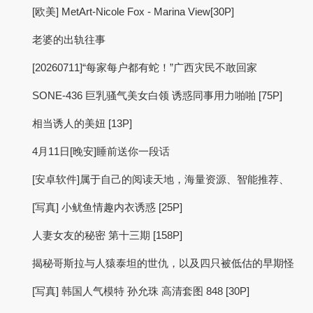
[欧美] MetArt-Nicole Fox - Marina View[30P]
老婆的出轨往事
[20260711]“每家每户都有蛇！”广西灾民不敢回家
SONE-436 巨乳骚气美女白领 诱惑同事用力啪啪 [75P]
相当诱人的美妞 [13P]
4月11日[晚安]睡前送你一段话
[安卓软件]属于自己的阅读天地，海量资源、智能推荐、
[写真] 小鱿鱼情趣内衣诱惑 [25P]
人妻女友的秘密 第十三期 [158P]
揭秘哥斯拉与人猿泰坦的世仇，以及四只被低估的早期怪
[写真] 韩国人气模特 孙允珠 高清套图 848 [30P]