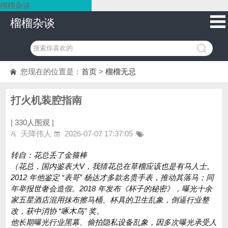
榴榴杂谈
榴榴杂谈
您现在的位置是：
首页
>
榴榴无忌
打火机装腔指南
|
330人围观 |
天降伟人
2026-07-07 17:37:05
转自：花总丢了金箍棒
（花总，国内鉴表大V，我猜花总在草榴应该也是有马人士。
2012 年他鉴定 “表哥” 杨达才多款名贵手表，推动其落马；同
年举报世奢会造假。2018 年发布《杯子的秘密》，曝光十余
家五星酒店混用抹布擦马桶、杯具的卫生乱象，倒逼行业整
改，获中消协 “啄木鸟” 奖。
他长期曝光行业黑幕、偷拍隐私设备乱象，因多次曝光承受人