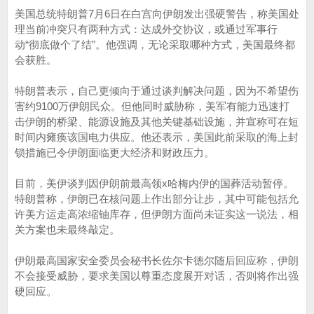
美国总统特朗普7月6日在白宫向伊朗发出强硬警告，称美国处
理当前冲突只有两种方式：达成外交协议，或通过军事行
动“彻底做个了结”。他强调，无论采取哪种方式，美国最终都
会获胜。
特朗普表示，自己更倾向于通过谈判解决问题，因为不希望伤
害约9100万伊朗民众。但他同时威胁称，美军有能力迅速打
击伊朗的桥梁、能源设施及其他关键基础设施，并宣称可在短
时间内瘫痪该国电力供应。他还表示，美国此前采取的海上封
锁措施已令伊朗面临更大经济和财政压力。
目前，美伊谈判因伊朗前最高领x哈梅内伊的国葬活动暂停。
特朗普称，伊朗已在核问题上作出部分让步，其中可能包括允
许美方运走高浓缩铀库存，但伊朗方面尚未证实这一说法，相
关方案也未最终敲定。
伊朗最高国家安全委员会秘书长佐尔卡德尔随后回应称，伊朗
不会接受威胁，要求美国以尊重态度展开对话，否则将作出强
硬回应。