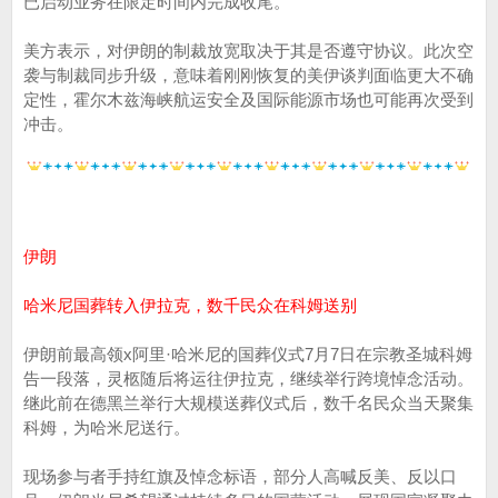
已启动业务在限定时间内完成收尾。
美方表示，对伊朗的制裁放宽取决于其是否遵守协议。此次空
袭与制裁同步升级，意味着刚刚恢复的美伊谈判面临更大不确
定性，霍尔木兹海峡航运安全及国际能源市场也可能再次受到
冲击。
伊朗
哈米尼国葬转入伊拉克，数千民众在科姆送别
伊朗前最高领x阿里·哈米尼的国葬仪式7月7日在宗教圣城科姆
告一段落，灵柩随后将运往伊拉克，继续举行跨境悼念活动。
继此前在德黑兰举行大规模送葬仪式后，数千名民众当天聚集
科姆，为哈米尼送行。
现场参与者手持红旗及悼念标语，部分人高喊反美、反以口