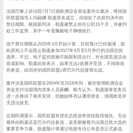
法国巴黎上诉法院7月7日就欧洲议会资金案作出裁决，维持国
民联盟领导人玛丽娜·勒庞罪名成立，但缩短了此前判决中的
禁任期限。根据新判决，勒庞被禁止担任公职15个月，并被判
处三年监禁，其中一年需佩戴电子脚镣执行。
由于禁任期限从2025年3月开始计算，目前预计已经届满，因
此原则上不会阻止勒庞参加2027年4月至5月举行的法国总统
选举。不过，电子监控措施可能限制其出行，对全国竞选活动
造成影响。勒庞此前表示，如果无法z由展开竞选，不排除放
弃参选，由30岁的国民联盟z席巴尔代拉接替出战。
案件涉及国民联盟在2004年至2016年间，被控使用欧洲议会
资金支付法国境内党务人员薪酬。检方认为，勒庞接掌党务后
进一步推动了相关安排，但她始终否认挪用资金，强调政党并
无违法故意。
近期民调显示，国民联盟有望在总统选举首轮取得领先。无论
最终由勒庞还是巴尔代拉参选，该党都被视为法国总统大选的
重要竞争力量。勒庞预计将通过电视专访公布是否正式参选。