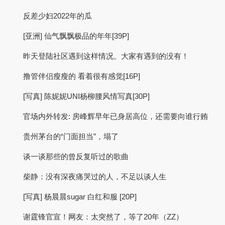
反差少妇2022年的瓜
[亚洲] 仙气飘飘极品的年年[39P]
昨天登陆社区遇到这样情况。大家有遇到的没有！
撸管伴侣瘦瘦的 看着很有感觉[16P]
[写真] 陈妮妮UNI杨柳腰风情写真[30P]
官场内外转发: 房峰辉早年已身居高位，还需要向谁行贿
贵州茅台的“门面担当”，塌了
谈一谈那些的曾反复听过的歌曲
柴静：没有深夜痛哭过的人，不足以谈人生
[写真] 杨晨晨sugar 白红和服 [20P]
谢霆锋官宣！网友：太突然了，等了20年（ZZ）