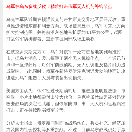
乌军在乌东多线反攻，精准打击俄军无人机与补给节点
乌克兰军队近期在顿涅茨克与卢甘斯克交界地区展开反攻，重
点推进诺维东部和利曼方向。战场信息显示，乌军向东北方向
扩大控制范围，并将前沿灰色地带扩展约4.1平方公里，试图
打乱俄军防御部署、重新掌握局部战场主动权。
在波克罗夫斯克方向，乌军对俄军一处前进基地实施精准打
击。据乌方消息，袭击摧毁了两个无人机操作点、一个通讯节
点和一座弹药库，对俄军前线侦察、无人机调度及指挥能力造
成影响。与此同时，俄军在新特罗伊茨克附近发动的地面进攻
也遭到乌军阻击，人员与装备出现损失。
美国方面认为，俄军经过长期消耗后，推进速度明显放缓，每
夺取一小片土地都需付出较大代价。乌克兰虽然缺乏能够迅速
改变战局的决定性武器，但依靠防御工事、无人机和远程精准
打击，正在持续削弱俄军攻势。
分析人士指出，俄罗斯同时面临战场伤亡、兵员补充、经济压
力及国内社会控制等多重挑战。不过，目前乌东战线仍处于激