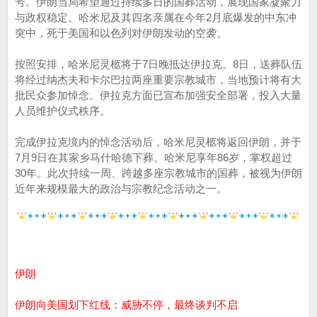
号。伊朗当局希望通过持续多日的国葬活动，展现国家凝聚力
与政权稳定。哈米尼及其四名亲属在今年2月底爆发的中东冲
突中，死于美国和以色列对伊朗发动的空袭。
按照安排，哈米尼灵柩将于7日晚抵达伊拉克。8日，送葬队伍
将经过纳杰夫和卡尔巴拉两座重要宗教城市，当地预计将有大
批民众参加悼念。伊拉克方面已宣布加强安全部署，投入大量
人员维护仪式秩序。
完成伊拉克境内的悼念活动后，哈米尼灵柩将返回伊朗，并于
7月9日在其家乡马什哈德下葬。哈米尼享年86岁，掌权超过
30年。此次持续一周、跨越多座宗教城市的国葬，被视为伊朗
近年来规模最大的政治与宗教纪念活动之一。
伊朗
伊朗向美国划下红线：威胁不停，最终谈判不启