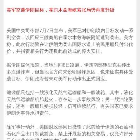
美军空袭伊朗目标，霍尔木兹海峡紧张局势再度升级
美国中央司令部7月7日宣布，美军已对伊朗境内目标发动一系
列空袭，以回应三艘商船在霍尔木兹海峡附近遭到袭击。美方
称，此次行动旨在让伊朗为袭击国际水道上的民用船只付出代
价，并指责相关行为违反此前达成的停火安排。
据伊朗媒体报道，当地时间8日凌晨，伊朗南部锡里克县传出
多次爆炸声，但当地官方尚未说明爆炸原因，也未证实具体受
袭目标。伊朗政府暂未对美军行动作出正式回应。
遭袭船只包括一艘液化天然气运输船和一艘油轮。其中，液化
天然气运输船机舱起火，存在进一步事故风险；另一艘油轮受
损，还有一艘船只受损较轻，仍可继续航行。有关国家已要求
伊朗为事件承担责任。
除军事行动外，美国财政部同日撤销了此前给予伊朗的石油和
石化产品出口制裁豁免，禁止开展新的相关交易，仅允许部分