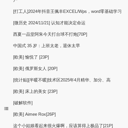
[打工人]2024年抖音王佩丰EXCEL/Wps，word零基础学习
[微历史 2024/11/21] 认知才能决定命运
西夏一品堂阿朱今天打台球不打炮[70P]
中国式 35 岁：上班太老，退休太早
[欧美] 愉悦了 [23P]
[欧美] 俄罗斯女人 [20P]
[统计贴][半暖不暖]技术区2025年4月精华、加分、高
[欧美] 床上的美女 [23P]
[破解软件]
[欧美] Aimee Rox[26P]
这个小姑娘看起来很火爆啊，应该算得上极品了[21P]