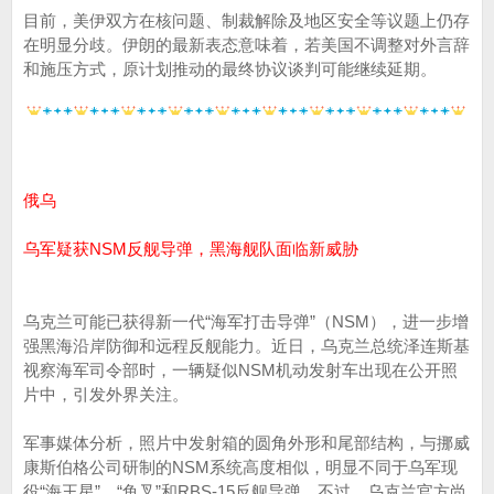
目前，美伊双方在核问题、制裁解除及地区安全等议题上仍存
在明显分歧。伊朗的最新表态意味着，若美国不调整对外言辞
和施压方式，原计划推动的最终协议谈判可能继续延期。
俄乌
乌军疑获NSM反舰导弹，黑海舰队面临新威胁
乌克兰可能已获得新一代“海军打击导弹”（NSM），进一步增
强黑海沿岸防御和远程反舰能力。近日，乌克兰总统泽连斯基
视察海军司令部时，一辆疑似NSM机动发射车出现在公开照
片中，引发外界关注。
军事媒体分析，照片中发射箱的圆角外形和尾部结构，与挪威
康斯伯格公司研制的NSM系统高度相似，明显不同于乌军现
役“海王星”、“鱼叉”和RBS-15反舰导弹。不过，乌克兰官方尚