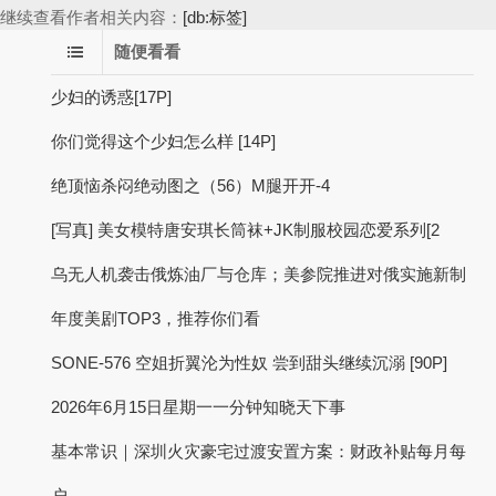
继续查看作者相关内容：
[db:标签]
随便看看
少妇的诱惑[17P]
你们觉得这个少妇怎么样 [14P]
绝顶恼杀闷绝动图之（56）M腿开开-4
[写真] 美女模特唐安琪长筒袜+JK制服校园恋爱系列[2
乌无人机袭击俄炼油厂与仓库；美参院推进对俄实施新制
年度美剧TOP3，推荐你们看
SONE-576 空姐折翼沦为性奴 尝到甜头继续沉溺 [90P]
2026年6月15日星期一一分钟知晓天下事
基本常识｜深圳火灾豪宅过渡安置方案：财政补贴每月每
户