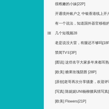
很稚嫩的小妹[22P]
开通境外账户之 中银香港线上开户拿
有一个说法，知道国外器官移植
几个短视频28
老是说没大雷，有腿还不够吗[18P
禁闻TV①[3P]
[图说] 这些名字大家多年来都耳熟能
[欧美] 糖果玫瑰阴唇 [28P]
[原创]老哥再次分享骚妻，欢迎评论[
[写真] 陈妮妮UNI杨柳腰风情写真[3
[欧美] Flowers[21P]