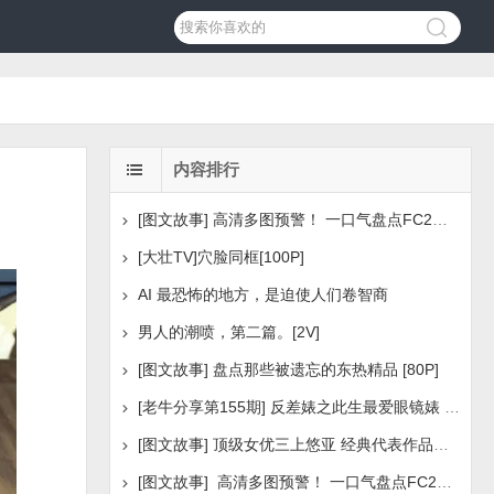
内容排行
[图文故事] 高清多图预警！ 一口气盘点FC2美少女系列之
[大壮TV]穴脸同框[100P]
AI 最恐怖的地方，是迫使人们卷智商
男人的潮喷，第二篇。[2V]
[图文故事] 盘点那些被遗忘的东热精品 [80P]
[老牛分享第155期] 反差婊之此生最爱眼镜婊 [160P]
[图文故事] 顶级女优三上悠亚 经典代表作品盘点 [288P
[图文故事] 高清多图预警！ 一口气盘点FC2美少女系列