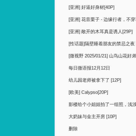
[亚洲] 好逼好身材[40P]
[亚洲] 花音栗子 - 边缘行者，
[亚洲] 敞开的木耳真是诱人[29P]
[性话题]隔壁睡着朋友的禁忌之夜
[微视野 2025/01/21] 山鸟山花好
每日微语报12月12日
幼儿园老师被拿下了 [12P]
[欧美] Calypso[20P]
影楼给个小姐姐拍了一组照，浅浅欣
大奶妹与金主开房 [10P]
删除