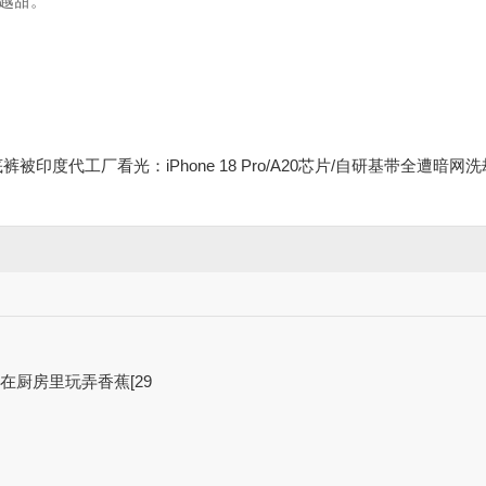
越甜。
印度代工厂看光：iPhone 18 Pro/A20芯片/自研基带全遭暗网洗
在厨房里玩弄香蕉[29