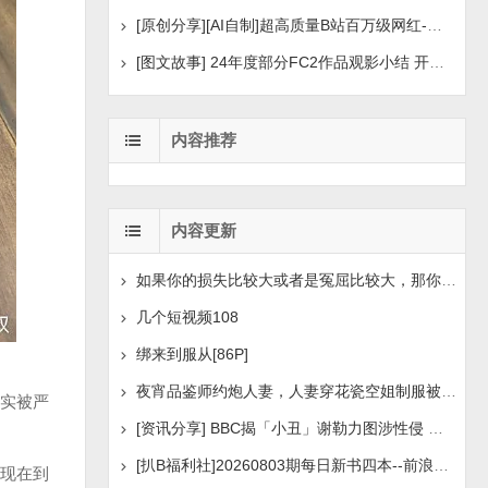
[原创分享][AI自制]超高质量B站百万级网红-河野华粉丝
[图文故事] 24年度部分FC2作品观影小结 开年王炸后续
内容推荐
内容更新
如果你的损失比较大或者是冤屈比较大，那你想挽回损失或
几个短视频108
绑来到服从[86P]
夜宵品鉴师约炮人妻，人妻穿花瓷空姐制服被操[14P+1V]
实被严
[资讯分享] BBC揭「小丑」谢勒力图涉性侵 疑化名诱骗
[扒B福利社]20260803期每日新书四本--前浪后浪、实锤：
现在到