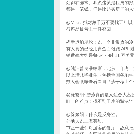
处都在漏水。我说这就是租房的好
都是一笔钱，但是比起买房子的人动
@Milu：找对象千万不要找五年
很容易被号主一件召回
@幸运响尾蛇：说一个非常热的冷
有人真的已经用真金白银跑 API 测
销费率大约是每 24 小时 11 万美
@纯洁善良潘帕斯：北京一年考上清北
以上清北毕业生（包括全国各地学生
数人会眼睁睁看着自己孩子考上个
@徐繁阳: 游泳真的是又适合大
唯一的难点：找不到干净的游泳池
@徐繁阳：什么是反身性。
外地人说上海菜甜。
市区一些针对游客的餐厅，故意把