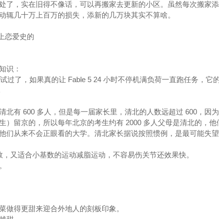
处了，实在旧得不像话，可以再搬家去更新的小区。虽然每次搬家添
辄几十万上百万的损失，添新的几万块其实不算啥。 ​​​
以上恋爱史的
知识：
试过了，如果真的让 Fable 5 24 小时不停机满负荷一直跑任务，它
元
有 600 多人，但是每一届家长里，清北的人数远超过 600，因为有
）留京的，所以每年北京的考生约有 2000 多人父母是清北的，他
他们从来不会正眼看的大学。清北家长据说按照惯例，是最可能失望
基数，又适合小基数的运动减脂运动，不容易伤关节还效果快。
。
菜做得更甜来迎合外地人的刻板印象。