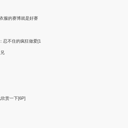
不穿衣服的赛博就是好赛
：忍不住的疯狂做爱[1
弟兄
赏一下[6P]