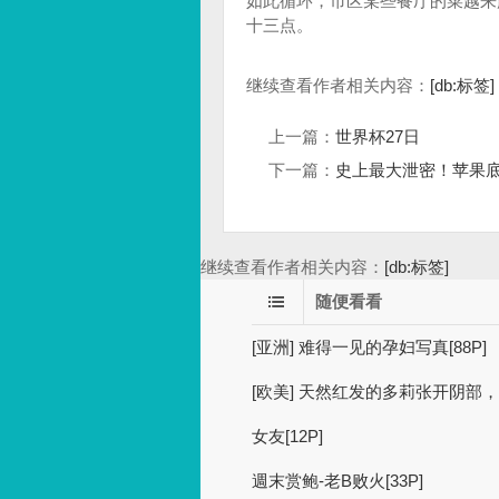
如此循环，市区某些餐厅的菜越来
十三点。
继续查看作者相关内容：
[db:标签]
上一篇：
世界杯27日
下一篇：
史上最大泄密！苹果底裤被
继续查看作者相关内容：
[db:标签]
随便看看
[亚洲] 难得一见的孕妇写真[88P]
[欧美] 天然红发的多莉张开阴部，
女友[12P]
週末赏鲍-老B败火[33P]