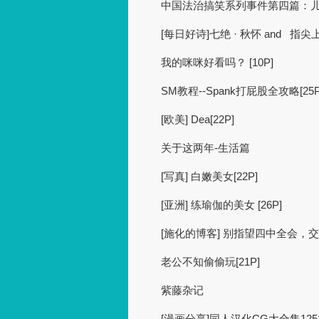
中国法治搞笑系列事件第四篇：
[每日好诗]七绝 · 秋怀 and 指尖上
我的咪咪好看吗？ [10P]
SM教程--Spank打屁股全攻略[25P
[欧美] Dea[22P]
关于这两年-生活篇
[写真] 白嫩美女[22P]
[亚洲] 练瑜伽的美女 [26P]
[施化的博客] 别指望四中全会，
老公不知偷偷玩[21P]
紫藤杂记
[漫画分享]同人汉化CG大合集1