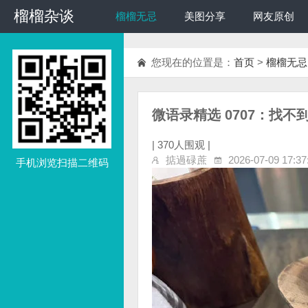
榴榴杂谈
榴榴杂谈
榴榴无忌
美图分享
网友原创
您现在的位置是：
首页
>
榴榴无忌
微语录精选 0707：找
|
370人围观 |
掂過碌蔗
2026-07-09 17:37
手机浏览扫描二维码