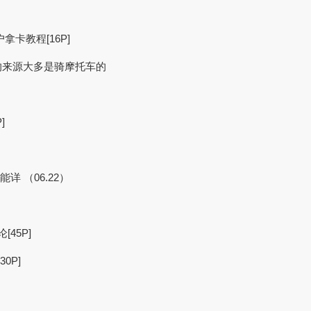
卡教程[16P]
的来源大多是骑摩托车的
]
详 （06.22）
45P]
0P]