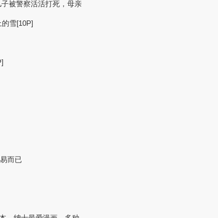
儿子被警察活活打死，母亲
的雪[10P]
]
交易而已
25本，绅士最爱漫画，多种