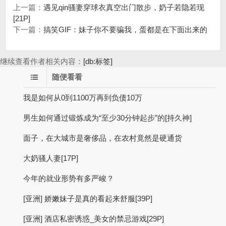
上一篇：
遇见qin骚妻穿球衣真空出门散步，奶子若隐若现
[21P]
下一篇：
搞笑GIF：妹子你不要骗我，蛋都是在下面出来的
继续查看作者相关内容：
[db:标签]
随便看看
我是如何从0到1100万再到负债10万
男生如何通过锻炼成为“至少30分钟起步”的[持久神]
面子，在大城市是奢侈品，在农村竟然是硬通货
大奶骚人妻[17P]
今年的就业形势有多严峻？
[亚洲] 娇嫩妹子是真的看起来舒服[39P]
[亚洲] 酒店私密诱惑_美女的禁忌游戏[29P]