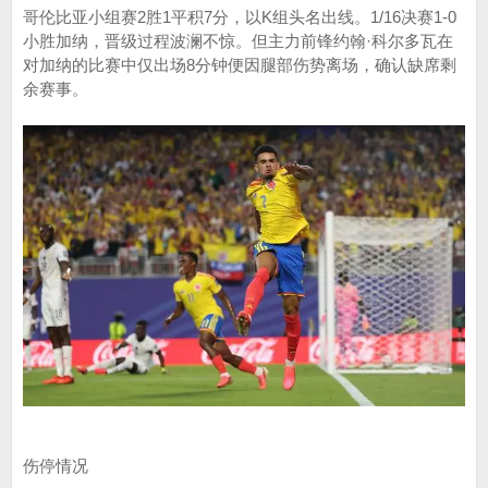
哥伦比亚小组赛2胜1平积7分，以K组头名出线。1/16决赛1-0
小胜加纳，晋级过程波澜不惊。但主力前锋约翰·科尔多瓦在
对加纳的比赛中仅出场8分钟便因腿部伤势离场，确认缺席剩
余赛事。
伤停情况