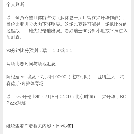
个人判断
瑞士全员齐整且体能占优（多休息一天且留在温哥华作战）。
哥伦比亚进攻火力下降明显。这场比赛很可能是一场低比分的
拉锯战——谁先犯错谁出局。看好瑞士90分钟小胜或平局进入
加时赛。
90分钟比分预测：瑞士 1-0 或 1-1
两场比赛时间与场地汇总
阿根廷 vs 埃及：7月8日 00:00（北京时间）｜亚特兰大，梅
赛德斯-奔驰体育场
瑞士 vs 哥伦比亚：7月8日 04:00（北京时间）｜温哥华，BC
Place球场
继续查看作者相关内容：
[db:标签]