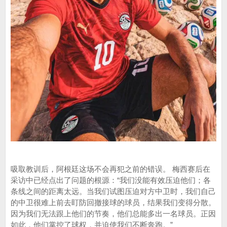
吸取教训后，阿根廷这场不会再犯之前的错误。 梅西赛后在
采访中已经点出了问题的根源：“我们没能有效压迫他们；各
条线之间的距离太远。当我们试图压迫对方中卫时，我们自己
的中卫很难上前去盯防回撤接球的球员，结果我们变得分散。
因为我们无法跟上他们的节奏，他们总能多出一名球员。正因
如此，他们掌控了球权，并迫使我们不断奔跑。”