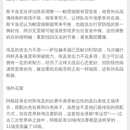
斯卡洛尼在评估阵容调整——帕雷德斯有望首发，他替补出战
佛得角时表现不错，很有掌控力，让球队在中场更有存在感。
斯卡洛尼认为帕雷德斯能带来平衡，也能送出打穿防线的第一
脚好传。阿尔瓦雷斯可能顶替劳塔罗出任首发中锋。这些调整
的目的很明确：重新找回压迫的节奏，避免重蹈覆辙。
埃及的攻击力不差——萨拉赫本届已贡献1球2助攻，马尔穆什
同样具备速度和突破能力。埃及攻击力不说多强，至少可以说
拥有一定的牵制力，经历了点球大战后心态更好。但防线伤病
满营是致命伤，被迫重组后能否和之前一样稳固，还有待实战
检验。
场外花絮
阿根廷将在对阵埃及的比赛中身穿标志性的蓝白条纹主场球
衣，搭配白色短裤和白色袜子。虽然这不是他们最传统的搭配
方式，但在世界杯淘汰赛阶段，这套组合堪称“幸运符”——过
去三次世界杯之旅中，阿根廷有10场淘汰赛都是这样穿的，
11场里面赢了10场。