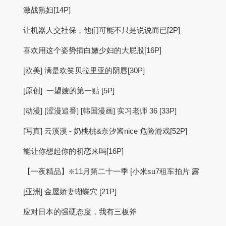
激战熟妇[14P]
让机器人交社保，他们可能不只是说说而已[2P]
喜欢用这个姿势插白嫩少妇的大屁股[16P]
[欧美] 满是欢笑贝拉里亚的阴唇[30P]
[原创] 一望嫂的第一贴 [5P]
[动漫] [涩漫追番] [韩国漫画] 实习老师 36 [33P]
[写真] 云溪溪 - 奶桃桃&奈汐酱nice 危险游戏[52P]
能让你想起你的初恋来吗[16P]
【一夜精品】❇️11月第二十一季 [小米su7租车拍片 露
[亚洲] 金屋娇妻蝴蝶穴 [21P]
应对日本的强硬态度，我有三板斧