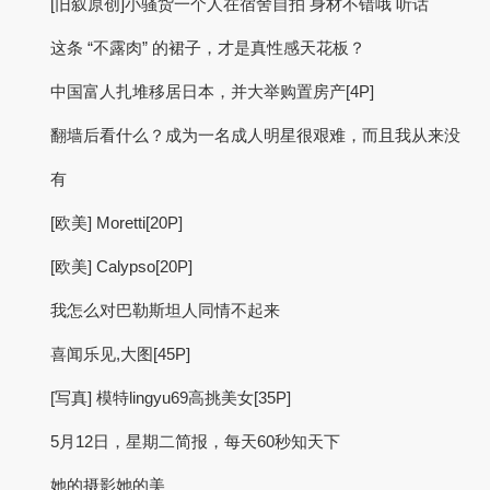
[旧叙原创]小骚货一个人在宿舍自拍 身材不错哦 听话
这条 “不露肉” 的裙子，才是真性感天花板？
中国富人扎堆移居日本，并大举购置房产[4P]
翻墙后看什么？成为一名成人明星很艰难，而且我从来没
有
[欧美] Moretti[20P]
[欧美] Calypso[20P]
我怎么对巴勒斯坦人同情不起来
喜闻乐见,大图[45P]
[写真] 模特lingyu69高挑美女[35P]
5月12日，星期二简报，每天60秒知天下
她的摄影她的美