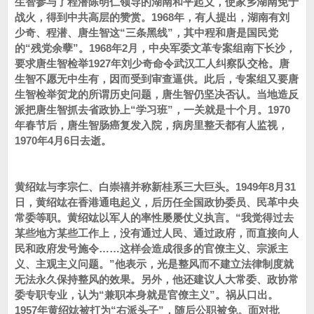
生智参与了程潜陈明仁领导的湖南和平起义，使家乡湖南免于
战火，得到中共高层的赞赏。1968年，有人提出，湖南有刘
少奇、程潜、唐生智这“三条黑线”，其中程和唐是国民党
的“残党余孽”。1968年2月，中央军委文革专案组南下长沙，
要求唐生智检举1927年刘少奇命令武汉工人纠察队交枪。唐
生智不愿无中生有，因而受到审查逼供。此后，专案组又要唐
生智检举贺龙的所谓历史问题，唐生智仍坚决否认。当地造反
派把唐生智抓去省政协上“学习班”，一关就是十个月。1970
年春节后，唐生智肠癌复发入院，病房里整天都有人监视，
1970年4月6日去逝。
黄绍竑与李宗仁、白崇禧并称新桂系三大巨头。1949年8月31
日，黄绍竑在香港通电起义，后历任全国政协委员、民革中央
常委等职。黄绍竑以军人的率性屡屡仗义执言。“我觉得过去
某些地方某些工作上，没有通过人民、通过政府，而直接向人
民和政府发号施令……这样会造成很多的官僚主义、宗派主
义、主观主义问题。”他表示，光是整风而不建立法律制度就
无法永久保持整风的效果。另外，他还建议人大常委、政协常
委专职专业，认为“兼职本身就是官僚主义”。祸从口出。
1957年黄绍竑被打为“右派头子”，随后公职被免。面对批