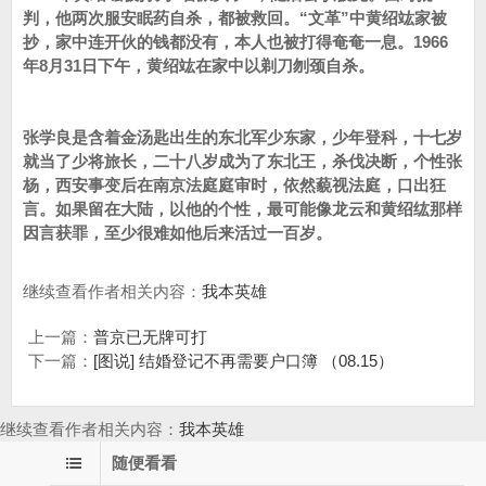
判，他两次服安眠药自杀，都被救回。“文革”中黄绍竑家被
抄，家中连开伙的钱都没有，本人也被打得奄奄一息。1966
年8月31日下午，黄绍竑在家中以剃刀刎颈自杀。
张学良是含着金汤匙出生的东北军少东家，少年登科，十七岁
就当了少将旅长，二十八岁成为了东北王，杀伐决断，个性张
杨，西安事变后在南京法庭庭审时，依然藐视法庭，口出狂
言。如果留在大陆，以他的个性，最可能像龙云和黄绍纮那样
因言获罪，至少很难如他后来活过一百岁。
继续查看作者相关内容：
我本英雄
上一篇：
普京已无牌可打
下一篇：
[图说] 结婚登记不再需要户口簿 （08.15）
继续查看作者相关内容：
我本英雄
随便看看