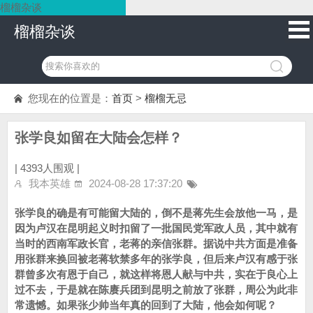
榴榴杂谈
榴榴杂谈
您现在的位置是：
首页
>
榴榴无忌
张学良如留在大陆会怎样？
|
4393人围观 |
我本英雄
2024-08-28 17:37:20
张学良的确是有可能留大陆的，倒不是蒋先生会放他一马，是
因为卢汉在昆明起义时扣留了一批国民党军政人员，其中就有
当时的西南军政长官，老蒋的亲信张群。据说中共方面是准备
用张群来换回被老蒋软禁多年的张学良，但后来卢汉有感于张
群曾多次有恩于自己，就这样将恩人献与中共，实在于良心上
过不去，于是就在陈赓兵团到昆明之前放了张群，周公为此非
常遗憾。如果张少帅当年真的回到了大陆，他会如何呢？