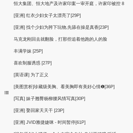
恒大集团、恒大地产及许家印案一审开庭，许家印被控 8
[亚洲] 红衣少妇女子太漂亮了[29P]
[亚洲] 找个少妇为胯下玩物,先舔在操是真香[23P]
马克龙刚回去就翻脸，打那些追着他跑的人的脸
丰满学妹 [25P]
喜欢制服诱惑 [27P]
[英语课] 为了正义
[美图赏析]珍藏级美胸、看美胸即有美好心情❶[36P]
[写真] 妹子翘臀杨柳腰风情写真[30P]
[亚洲] 娶回家天天干 [23P]
[亚洲] JVID雅捷婕咪 - 时间暂停[61P]