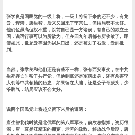
张学良是国民党的一级上将，一级上将留下来的还不少，有龙
云，程潜，唐生智，后来又回来了李宗仁，但结局都不太好。
他们位虽高但权不重，以前自己是一方诸侯，有自己的独立王
国，说话行事可以为所欲为，但在四九年后都有所收敛了。即
便如此，像龙云等因为祸从口出，还是被划了右派，受到批
判。
当然，张学良和他们还是有些不一样，张有西安事变，在中共
生死存亡时帮了共产党，但他到底还是军阀出身，还有杀害李
大钊等中共领袖的历史，如果留在大陆，还是公子哥派头，少
爷脾气，结局应该不会太好。
说两个国民党上将起义留下来后的遭遇：
唐生智北伐时就是北伐军的第八军军长，前敌总指挥，资历很
深，唐一直是汪精卫的拥趸，老蒋的政敌。解放战争后期，唐