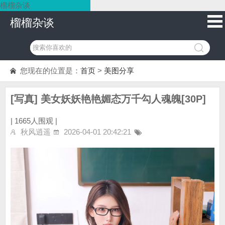
榴榴杂谈
榴榴杂谈
您现在的位置是：
首页
>
美图分享
[写真] 美女妖妖艳艳媚态万千勾人魂魄[30P]
|
1665人围观 |
秋风逍遥
2026-04-01 20:42:21