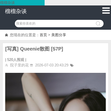
榴榴杂谈
榴榴杂谈
您现在的位置是：
首页
>
美图分享
[写真] Queenie散图 [57P]
|
520人围观 |
院子里的花
2026-07-03 20:43:29