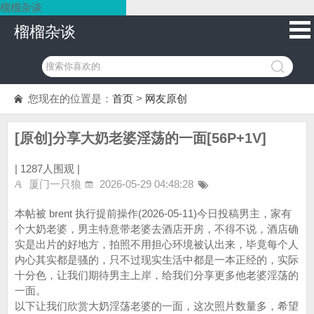
榴榴杂谈
榴榴杂谈
您现在的位置是：
首页
>
网友原创
[原创]分享大奶老婆淫荡的一面[56P+1V]
|
1287人围观 |
厦门一只狼
2026-05-29 04:48:28
本帖被 brent 执行提前操作(2026-05-11)今日投稿男主，家有
个大奶老婆，男主特意带老婆去酒店开房，不得不说，酒店确
实是出片的好地方，拍照不用担心环境被认出来，毕竟每个人
内心其实都是骚的，只不过现实生活中都是一本正经的，实际
十分色，让我们期待男主上岸，给我们分享更多他老婆淫荡的
一面。
以下让我们欣赏大奶淫荡老婆的一面，这次照片数量多，希望