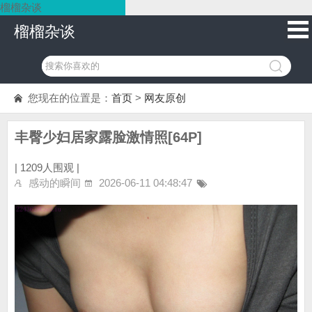
榴榴杂谈
榴榴杂谈
您现在的位置是：
首页
>
网友原创
丰臀少妇居家露脸激情照[64P]
|
1209人围观 |
感动的瞬间
2026-06-11 04:48:47