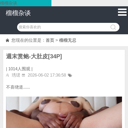
榴榴杂谈
榴榴杂谈
您现在的位置是：
首页
>
榴榴无忌
週末赏鲍-大肚皮[34P]
|
1014人围观 |
琇珺
2026-06-02 17:36:58
不喜绕道......