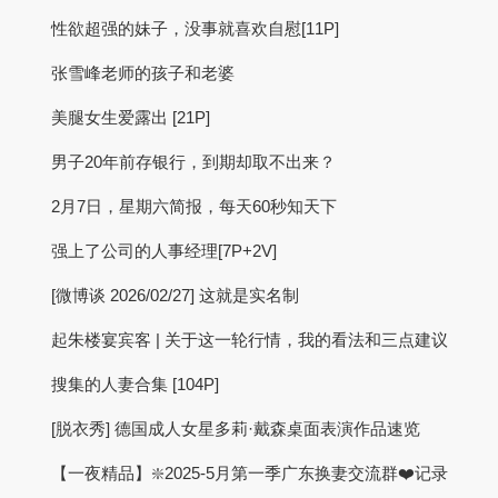
性欲超强的妹子，没事就喜欢自慰[11P]
张雪峰老师的孩子和老婆
美腿女生爱露出 [21P]
男子20年前存银行，到期却取不出来？
2月7日，星期六简报，每天60秒知天下
强上了公司的人事经理[7P+2V]
[微博谈 2026/02/27] 这就是实名制
起朱楼宴宾客 | 关于这一轮行情，我的看法和三点建议
搜集的人妻合集 [104P]
[脱衣秀] 德国成人女星多莉·戴森桌面表演作品速览
【一夜精品】❇️2025-5月第一季广东换妻交流群❤️记录