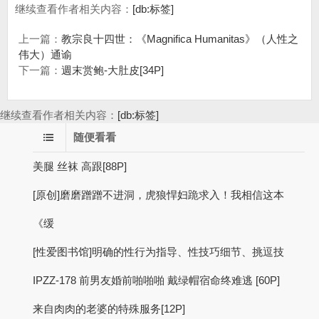
继续查看作者相关内容：
[db:标签]
上一篇：
教宗良十四世：《Magnifica Humanitas》（人性之
伟大）通谕
下一篇：
週末赏鲍-大肚皮[34P]
继续查看作者相关内容：
[db:标签]
随便看看
美腿 丝袜 高跟[88P]
[原创]磨磨蹭蹭不进洞，虎狼悍妇跪求入！我相信这本
《缓
[性爱图书馆]明确的性行为指导、性技巧细节、挑逗技
IPZZ-178 前男友婚前啪啪啪 戴绿帽宿命终难逃 [60P]
来自肉肉的老婆的特殊服务[12P]