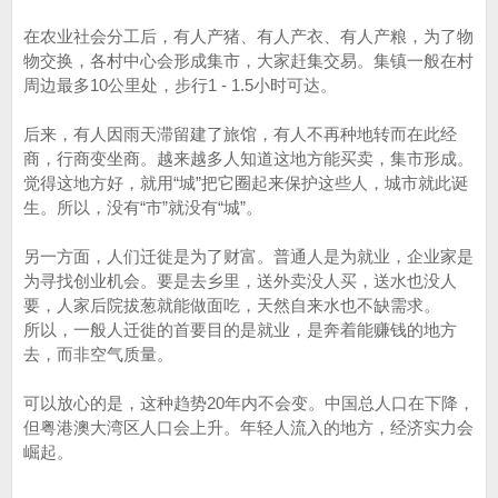
在农业社会分工后，有人产猪、有人产衣、有人产粮，为了物
物交换，各村中心会形成集市，大家赶集交易。集镇一般在村
周边最多10公里处，步行1 - 1.5小时可达。
后来，有人因雨天滞留建了旅馆，有人不再种地转而在此经
商，行商变坐商。越来越多人知道这地方能买卖，集市形成。
觉得这地方好，就用“城”把它圈起来保护这些人，城市就此诞
生。所以，没有“市”就没有“城”。
另一方面，人们迁徙是为了财富。普通人是为就业，企业家是
为寻找创业机会。要是去乡里，送外卖没人买，送水也没人
要，人家后院拔葱就能做面吃，天然自来水也不缺需求。
所以，一般人迁徙的首要目的是就业，是奔着能赚钱的地方
去，而非空气质量。
可以放心的是，这种趋势20年内不会变。中国总人口在下降，
但粤港澳大湾区人口会上升。年轻人流入的地方，经济实力会
崛起。