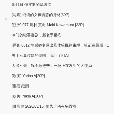
6月1日 俄罗斯的珍珠港
[写真] 纯纯的女孩诱惑的身材[30P]
[亚洲] 077 川村 真树 Maki Kawamura [33P]
冷门的犯罪喜剧，新老手卧底
[原创]0512 性感娇妻露出及体验肛钩束缚，验证在最后［1
关于麻豆传媒的倒闭，我问了问AI
人出不去，钱不敢进来：一场正在发生的大变局
[欧美] Yarina A[20P]
[重磅资源]
[欧美] Nikia A[20P]
[微历史 2026/03/15] 整风运动有多恐怖