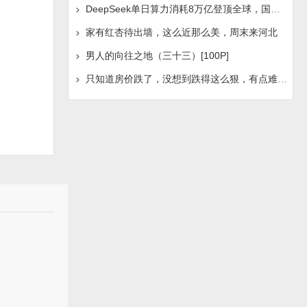
DeepSeek单日算力消耗8万亿登顶全球，国产AI浪潮是否迎
。
家有红杏待出墙，这么近那么美，周末来河北
男人的向往之地（三十三）[100P]
只知道房价跌了，没想到跌得这么狠，有点难受啊！