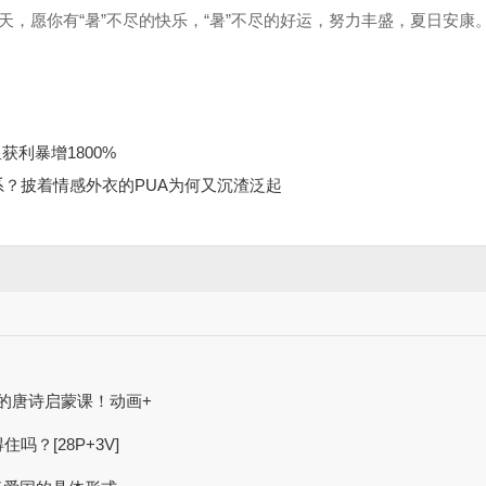
，愿你有“暑”不尽的快乐，“暑”不尽的好运，努力丰盛，夏日安康
获利暴增1800%
系？披着情感外衣的PUA为何又沉渣泛起
子的唐诗启蒙课！动画+
住吗？[28P+3V]