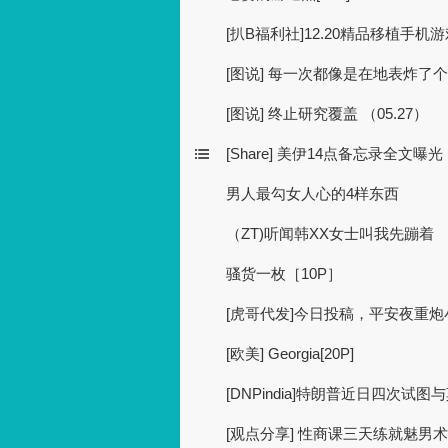
[扒B福利社]12.20精品移植手机
[图说] 每一次都像是在地表炸了个大
[图说] 终止研究覆盖 （05.27）
[Share] 美伊14点备忘录全文
男人最勾女人心的4样东西
（ZT)听闻韩XX女士叫我先蹦着
骚货一枚［10P］
[虎哥代发]今日投稿，平安夜重炮小
[欧美] Georgia[20P]
[DNPindia]特朗普近日四次试
[观点分享] 性商课三天练就魅男术