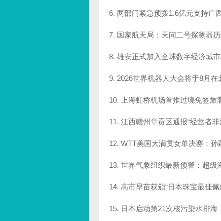
6. 两部门紧急预拨1.6亿元支
7. 国家航天局：天问二号探测器
8. 雄安正式加入全球数字经济
9. 2026世界机器人大会将于8
10. 上海虹桥机场首推过境免签
11. 江西赣州章贡区通报“经营
12. WTT美国大满贯女单决赛
13. 世界气象组织最新预警：超
14. 高市早苗获颁“日本珠宝最
15. 日本启动第21次核污染水排海