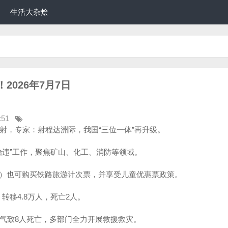
生活大杂烩
026年7月7日
:51
试射，专家：射程达洲际，我国“三位一体”再升级。
非治违”工作，聚焦矿山、化工、消防等领域。
4周岁）也可购买铁路旅游计次票，并享受儿童优惠票政策。
，转移4.8万人，死亡2人。
天气致8人死亡，多部门全力开展救援救灾。