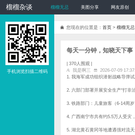
榴榴杂谈
榴榴杂谈
榴榴无忌
美图分享
网友原创
您现在的位置是：
首页
>
榴榴无忌
每天一分钟，知晓天下事！2
|
370人围观 |
我是啊三
2026-07-09 17:37
手机浏览扫描二维码
1. 我海军成功组织潜射战略导弹
2. 六部门部署开展安全生产“打
3. 铁路部门：儿童旅客（6-1
4. 广西南宁市共有约5.5万人受灾
5. 湖北黄石黄冈等地遭遇强对流