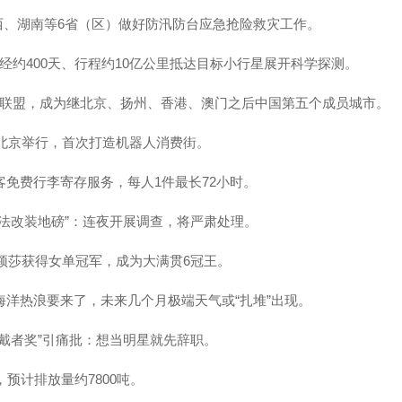
持广西、湖南等6省（区）做好防汛防台应急抢险救灾工作。
历经约400天、行程约10亿公里抵达目标小行星展开科学探测。
城市联盟，成为继北京、扬州、香港、澳门之后中国第五个成员城市。
月在北京举行，首次打造机器人消费街。
旅客免费行李寄存服务，每人1件最长72小时。
者非法改装地磅”：连夜开展调查，将严肃处理。
：孙颖莎获得女单冠军，成为大满贯6冠王。
级海洋热浪要来了，未来几个月极端天气或“扎堆”出现。
佳佩戴者奖”引痛批：想当明星就先辞职。
，预计排放量约7800吨。