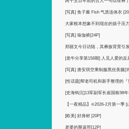
两千五百年前的古人一句话诠释
[写真] 鱼子酱 Fish 气质连体衣 [20
大家根本想象不到现在的孩子压
[写真] 瑜伽裤[24P]
郑丽文今日访陆，其彝族背景引
[老牛分享第158期] 人见人爱的反差
[写真] 唐安琪空乘制服黑丝美腿[35
[性话题]帮老司机和新手整理的
[史海钩沉]13军副军长崔国栋98
【一夜精品】❇️2026-2月第一季
[欧美] 好身材 [20P]
老婆的掰逼照[12P]