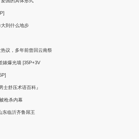
了爱国的具体形式
P]
力大到什么地步
发热议，多年前曾回云南祭
婊爆光墙 [35P+3V
P]
『男士舒压术语百科』
年被枪杀内幕
 [山东临沂齐鲁屌王