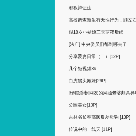
邪教辩证法
高校调查新生有无性行为，顾左
跟18岁小姑娘三天两夜后续
[法广] 中央委员们都到哪去了
分享爱妻日常（二）[12P]
几个短视频39
白虎馒头嫩妹[26P]
[绿帽淫妻]网友的风骚老婆颇具
公园美女[13P]
吉林省长春高颜反差母狗 [13P]
传说中的一线天 [11P]