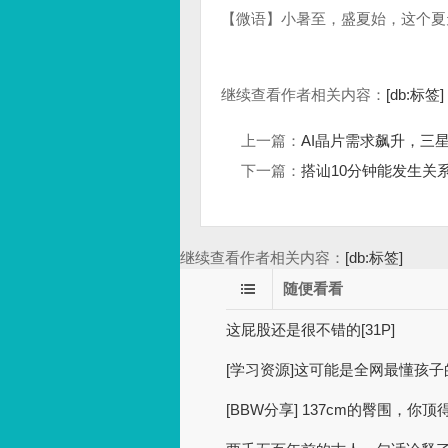
【微语】小暑至，盛夏始，这个夏天
继续查看作者相关内容：
[db:标签]
上一篇：
AI晶片需求飙升，三星
下一篇：
搭讪10分钟能发生关
继续查看作者相关内容：
[db:标签]
随便看看
这屁股还是很不错的[31P]
[学习资源]这可能是全网最懂孩
[BBW分享] 137cm的臀围，你顶得