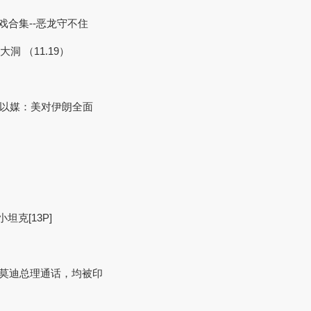
游戏合集--恶龙守不住
洞 （11.19）
曝光 以媒：美对伊朗全面
坦克[13P]
图与莫迪总理通话，均被印