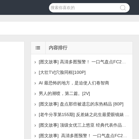
内容排行
[图文故事] 高清多图预警！ 一口气盘点FC2美少女系列之
[大壮TV]穴脸同框[100P]
AI 最恐怖的地方，是迫使人们卷智商
男人的潮喷，第二篇。[2V]
[图文故事] 盘点那些被遗忘的东热精品 [80P]
[老牛分享第155期] 反差婊之此生最爱眼镜婊 [160P]
[图文故事] 顶级女优三上悠亚 经典代表作品盘点 [288P
[图文故事] 高清多图预警！ 一口气盘点FC2美少女系列