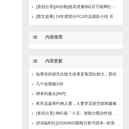
[原创分享][AI自制]超高质量B站百万级网红-河野华粉丝
[图文故事] 24年度部分FC2作品观影小结 开年王炸后续
内容推荐
内容更新
如果你的损失比较大或者是冤屈比较大，那你想挽回损失或
几个短视频108
绑来到服从[86P]
夜宵品鉴师约炮人妻，人妻穿花瓷空姐制服被操[14P+1V]
[资讯分享] BBC揭「小丑」谢勒力图涉性侵 疑化名诱骗
[扒B福利社]20260803期每日新书四本--前浪后浪、实锤：